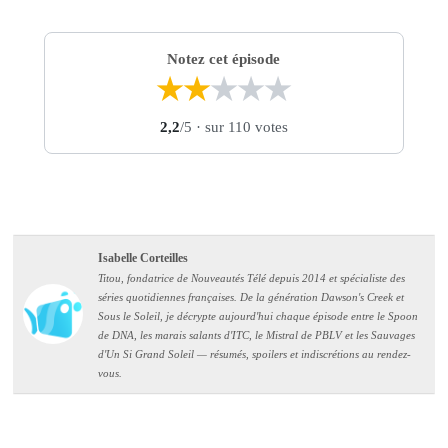
Notez cet épisode
★
★
★
★
★
2,2
/5
· sur 110 votes
Isabelle Corteilles
Titou, fondatrice de Nouveautés Télé depuis 2014 et spécialiste des
séries quotidiennes françaises. De la génération Dawson's Creek et
Sous le Soleil, je décrypte aujourd'hui chaque épisode entre le Spoon
de DNA, les marais salants d'ITC, le Mistral de PBLV et les Sauvages
d'Un Si Grand Soleil — résumés, spoilers et indiscrétions au rendez-
vous.