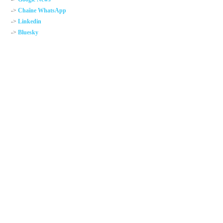
->
Chaîne WhatsApp
->
Linkedin
->
Bluesky