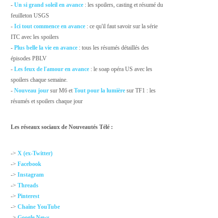
-
Un si grand soleil en avance
: les spoilers, casting et résumé du
feuilleton USGS
-
Ici tout commence en avance
: ce qu'il faut savoir sur la série
ITC avec les spoilers
-
Plus belle la vie en avance
: tous les résumés détaillés des
épisodes PBLV
-
Les feux de l'amour en avance
: le soap opéra US avec les
spoilers chaque semaine.
-
Nouveau jour
sur M6 et
Tout pour la lumière
sur TF1 : les
résumés et spoilers chaque jour
Les réseaux sociaux de Nouveautés Télé :
->
X (ex-Twitter)
->
Facebook
->
Instagram
->
Threads
->
Pinterest
->
Chaîne YouTube
->
Google News