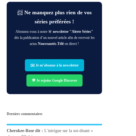
📨
Ne manquez plus rien de vos
séries préférées !
Abonnez-vous à notre 🚨
newsletter "Alerte Séries"
dès la publication d’un nouvel article afin de recevoir les
actus
Nouveautés-Télé
en direct !
✉️ Je m’abonne à la newsletter
💬 Je rejoins Google Discover
Derniers commentaires
Cherokee-Rose
dit :
L'intrigue sur la soi-disant «