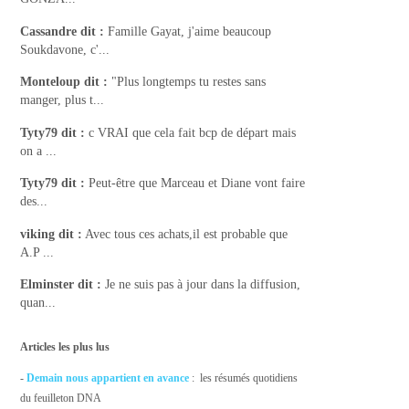
Cassandre
dit :
Famille Gayat, j'aime beaucoup
Soukdavone, c'...
Monteloup
dit :
"Plus longtemps tu restes sans
manger, plus t...
Tyty79
dit :
c VRAI que cela fait bcp de départ mais
on a ...
Tyty79
dit :
Peut-être que Marceau et Diane vont faire
des...
viking
dit :
Avec tous ces achats,il est probable que
A.P ...
Elminster
dit :
Je ne suis pas à jour dans la diffusion,
quan...
Articles les plus lus
-
Demain nous appartient en avance
: les résumés quotidiens
du feuilleton DNA