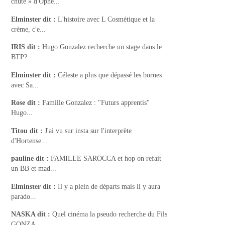
chute » d'Ophé...
Elminster
dit :
L'histoire avec L Cosmétique et la
crème, c'e...
IRIS
dit :
Hugo Gonzalez recherche un stage dans le
BTP?...
Elminster
dit :
Céleste a plus que dépassé les bornes
avec Sa...
Rose
dit :
Famille Gonzalez : "Futurs apprentis"
Hugo...
Titou
dit :
J'ai vu sur insta sur l'interprète
d'Hortense...
pauline
dit :
FAMILLE SAROCCA et hop on refait
un BB et mad...
Elminster
dit :
Il y a plein de départs mais il y aura
parado...
NASKA
dit :
Quel cinéma la pseudo recherche du Fils
GONZA...