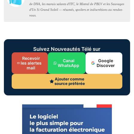
de DNA, les marais salants d'ITC, le Mistral de PBLV et les Sauvages
d'Un Si Grand Soleil — résumés, spoilers et indiscrétions au rendez-
vous.
Suivez Nouveautés Télé sur
Recevoir
Canal
Google
les alertes
WhatsApp
Discover
mail
Ajouter comme
source préférée