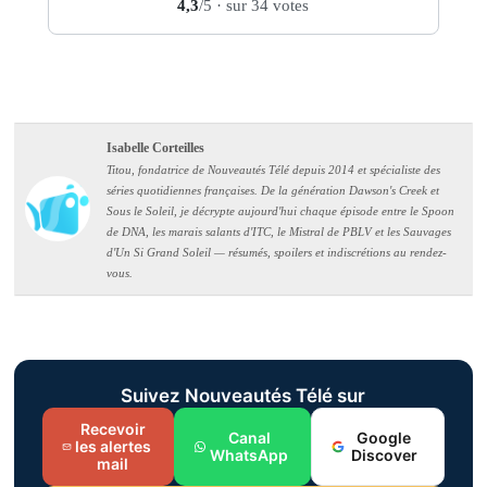
4,3
/5
· sur 34 votes
Isabelle Corteilles
Titou, fondatrice de Nouveautés Télé depuis 2014 et spécialiste des
séries quotidiennes françaises. De la génération Dawson's Creek et
Sous le Soleil, je décrypte aujourd'hui chaque épisode entre le Spoon
de DNA, les marais salants d'ITC, le Mistral de PBLV et les Sauvages
d'Un Si Grand Soleil — résumés, spoilers et indiscrétions au rendez-
vous.
Suivez Nouveautés Télé sur
Recevoir
Canal
Google
les alertes
WhatsApp
Discover
mail