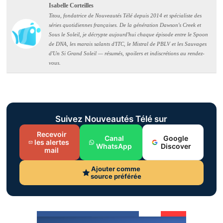
Isabelle Corteilles
Titou, fondatrice de Nouveautés Télé depuis 2014 et spécialiste des
séries quotidiennes françaises. De la génération Dawson's Creek et
Sous le Soleil, je décrypte aujourd'hui chaque épisode entre le Spoon
de DNA, les marais salants d'ITC, le Mistral de PBLV et les Sauvages
d'Un Si Grand Soleil — résumés, spoilers et indiscrétions au rendez-
vous.
Suivez Nouveautés Télé sur
Recevoir
Canal
Google
les alertes
WhatsApp
Discover
mail
Ajouter comme
source préférée