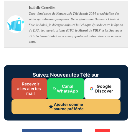
Isabelle Corteilles
Titou, fondatrice de Nouveautés Télé depuis 2014 et spécialiste des
séries quotidiennes françaises. De la génération Dawson's Creek et
Sous le Soleil, je décrypte aujourd'hui chaque épisode entre le Spoon
de DNA, les marais salants d'ITC, le Mistral de PBLV et les Sauvages
d'Un Si Grand Soleil — résumés, spoilers et indiscrétions au rendez-
vous.
Suivez Nouveautés Télé sur
Recevoir
Canal
Google
les alertes
WhatsApp
Discover
mail
Ajouter comme
source préférée