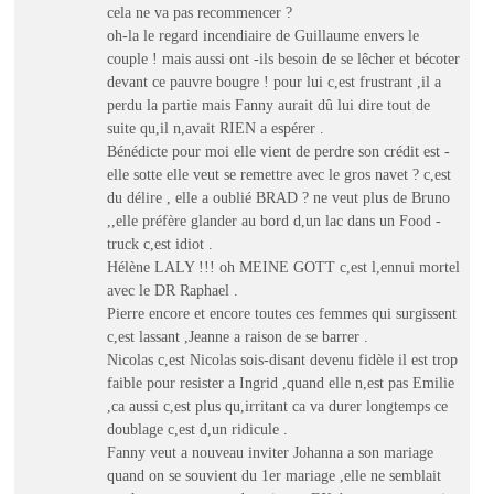
cela ne va pas recommencer ?
oh-la le regard incendiaire de Guillaume envers le
couple ! mais aussi ont -ils besoin de se lêcher et bécoter
devant ce pauvre bougre ! pour lui c,est frustrant ,il a
perdu la partie mais Fanny aurait dû lui dire tout de
suite qu,il n,avait RIEN a espérer .
Bénédicte pour moi elle vient de perdre son crédit est -
elle sotte elle veut se remettre avec le gros navet ? c,est
du délire , elle a oublié BRAD ? ne veut plus de Bruno
,,elle préfère glander au bord d,un lac dans un Food -
truck c,est idiot .
Hélène LALY !!! oh MEINE GOTT c,est l,ennui mortel
avec le DR Raphael .
Pierre encore et encore toutes ces femmes qui surgissent
c,est lassant ,Jeanne a raison de se barrer .
Nicolas c,est Nicolas sois-disant devenu fidèle il est trop
faible pour resister a Ingrid ,quand elle n,est pas Emilie
,ca aussi c,est plus qu,irritant ca va durer longtemps ce
doublage c,est d,un ridicule .
Fanny veut a nouveau inviter Johanna a son mariage
quand on se souvient du 1er mariage ,elle ne semblait