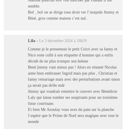
Adeline pourrait être vite métriser par Guéant il me
semble.
Bof , bof on se dirige tous droit ver l’insipide Jimmy et
Béné, gros comme maison c’est nul .
Lila
-
Le 3 décembre 2024 à 18h59
Comme je le pressentais le petit Cricri avec sa fanny et
Nico reste collé à son etiquette d homme qui a enfin
décidé de ne plus tromper son helene
Bené jimmy vaut mieux pas ! Alors en résumé Nicolas
aime bien embrasser Ingrid mais pas plus , Christian et
fanny remariage mais avec des perturbations avant sinon
ça serait pas drôle mdr
Jimmy qui voudrait remettre le couvert avec Bénédicte
Laly qui laisse tomber ses soupirants pour un troisième
futur courtisans
Et bien Mr Azoulay vous avez du pain sur la planche
J espère que le Prime de Noel sera magique avec tout le
monde