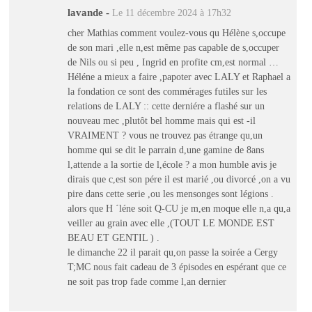
lavande
-
Le 11 décembre 2024 à 17h32
cher Mathias comment voulez-vous qu Hélène s,occupe
de son mari ,elle n,est même pas capable de s,occuper
de Nils ou si peu , Ingrid en profite cm,est normal …
Héléne a mieux a faire ,papoter avec LALY et Raphael a
la fondation ce sont des commérages futiles sur les
relations de LALY :: cette derniére a flashé sur un
nouveau mec ,plutôt bel homme mais qui est -il
VRAIMENT ? vous ne trouvez pas étrange qu,un
homme qui se dit le parrain d,une gamine de 8ans
l,attende a la sortie de l,école ? a mon humble avis je
dirais que c,est son pére il est marié ,ou divorcé ,on a vu
pire dans cette serie ,ou les mensonges sont légions .
alors que H ´léne soit Q-CU je m,en moque elle n,a qu,a
veiller au grain avec elle ,(TOUT LE MONDE EST
BEAU ET GENTIL ) .
le dimanche 22 il parait qu,on passe la soirée a Cergy
T;MC nous fait cadeau de 3 épisodes en espérant que ce
ne soit pas trop fade comme l,an dernier