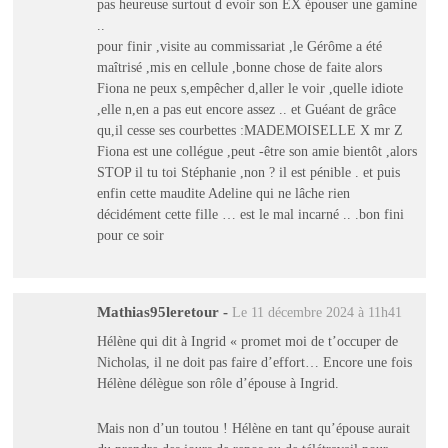
pas heureuse surtout d evoir son EX épouser une gamine
..
pour finir ,visite au commissariat ,le Gérôme a été
maîtrisé ,mis en cellule ,bonne chose de faite alors
Fiona ne peux s,empêcher d,aller le voir ,quelle idiote
,elle n,en a pas eut encore assez .. et Guéant de grâce
qu,il cesse ses courbettes :MADEMOISELLE X mr Z
Fiona est une collégue ,peut -être son amie bientôt ,alors
STOP il tu toi Stéphanie ,non ? il est pénible . et puis
enfin cette maudite Adeline qui ne lâche rien
décidément cette fille … est le mal incarné .. .bon fini
pour ce soir
Mathias95leretour
-
Le 11 décembre 2024 à 11h41
Hélène qui dit à Ingrid « promet moi de t’occuper de
Nicholas, il ne doit pas faire d’effort… Encore une fois
Hélène délègue son rôle d’épouse à Ingrid.
Mais non d’un toutou ! Hélène en tant qu’épouse aurait