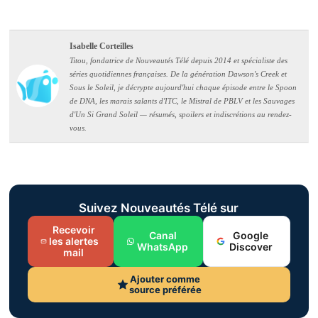
Isabelle Corteilles
Titou, fondatrice de Nouveautés Télé depuis 2014 et spécialiste des
séries quotidiennes françaises. De la génération Dawson's Creek et
Sous le Soleil, je décrypte aujourd'hui chaque épisode entre le Spoon
de DNA, les marais salants d'ITC, le Mistral de PBLV et les Sauvages
d'Un Si Grand Soleil — résumés, spoilers et indiscrétions au rendez-
vous.
Suivez Nouveautés Télé sur
Recevoir
Canal
Google
les alertes
WhatsApp
Discover
mail
Ajouter comme
source préférée