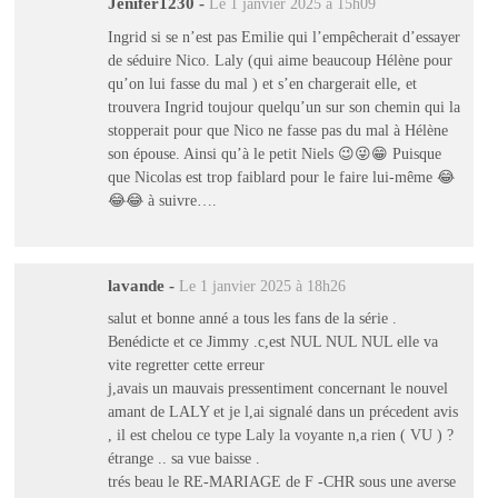
Jenifer1230
-
Le 1 janvier 2025 à 15h09
Ingrid si se n’est pas Emilie qui l’empêcherait d’essayer
de séduire Nico. Laly (qui aime beaucoup Hélène pour
qu’on lui fasse du mal ) et s’en chargerait elle, et
trouvera Ingrid toujour quelqu’un sur son chemin qui la
stopperait pour que Nico ne fasse pas du mal à Hélène
son épouse. Ainsi qu’à le petit Niels 😉😜😁 Puisque
que Nicolas est trop faiblard pour le faire lui-même 😂
😂😂 à suivre….
lavande
-
Le 1 janvier 2025 à 18h26
salut et bonne anné a tous les fans de la série .
Benédicte et ce Jimmy .c,est NUL NUL NUL elle va
vite regretter cette erreur
j,avais un mauvais pressentiment concernant le nouvel
amant de LALY et je l,ai signalé dans un précedent avis
, il est chelou ce type Laly la voyante n,a rien ( VU ) ?
étrange .. sa vue baisse .
trés beau le RE-MARIAGE de F -CHR sous une averse