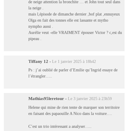
de neige attention la bronchite … et John tout seul dans
la neige .
mais l,épisode de dimanche dernier ,bof plat ,ennuyeux
Olga en fait des tonnes elle est lassante et mytho
nympho aussi .
Aurélie veut -elle VRAIMENT épouser Victor ? c,est du
pipeau .
Tiffany 12
-
Le 1 janvier 2025 à 18h42
Ps : j’ai oublié de parler d’Emilie qu’Ingrid essaye de
l’étrangler…..
Mathias95leretour
-
Le 3 janvier 2025 à 23h59
Helene qui mine de rien tente de marquer son territoire
en faisant des papaouille A Nico dans la voiture….
C’est un trio intéressant a analyser…..