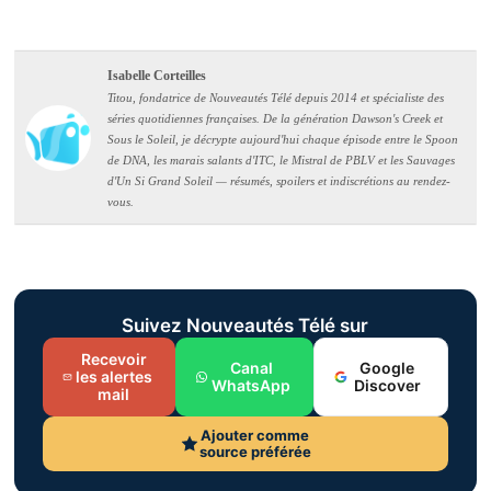
Isabelle Corteilles
Titou, fondatrice de Nouveautés Télé depuis 2014 et spécialiste des
séries quotidiennes françaises. De la génération Dawson's Creek et
Sous le Soleil, je décrypte aujourd'hui chaque épisode entre le Spoon
de DNA, les marais salants d'ITC, le Mistral de PBLV et les Sauvages
d'Un Si Grand Soleil — résumés, spoilers et indiscrétions au rendez-
vous.
Suivez Nouveautés Télé sur
Recevoir
Canal
Google
les alertes
WhatsApp
Discover
mail
Ajouter comme
source préférée