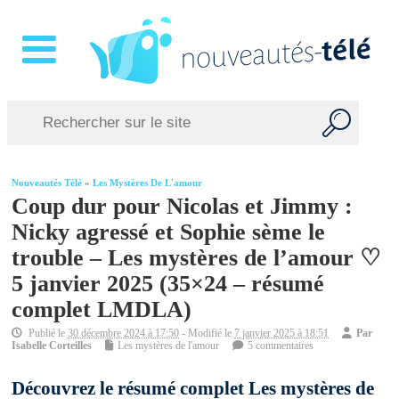
Nouveautés Télé
»
Les Mystères De L'amour
Coup dur pour Nicolas et Jimmy :
Nicky agressé et Sophie sème le
trouble – Les mystères de l’amour ♡
5 janvier 2025 (35×24 – résumé
complet LMDLA)
Publié le
30 décembre 2024 à 17:50
- Modifié le
7 janvier 2025 à 18:51
Par
Isabelle Corteilles
Les mystères de l'amour
5 commentaires
Découvrez le résumé complet Les mystères de