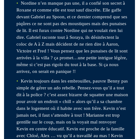
Nordine n’en manque pas une, il a confié son secret à
Roxane et comme elle est tout sauf discrète. Elle gaffe
devant Gabriel au Spoon, et ce dernier comprend que ses
piqûres ce ne sont pas des moustiques mais des punaises
de lit. Il est furax contre Nordine qui ne voulait rien lui
dire. Gabriel raconte tout à Soraya, ils désinfectent la
coloc de A à Z mais décident de ne rien dire à Aaron,
Victoire et Fred ! Vous pensez que les punaises de lit sont
arrivées à la villa ? ça promet…une petite intrigue légère,
même si c’est pas rigolo du tout à la base. Si ça nous
arrivez, on serait en panique !!
Kevin toujours dans les embrouilles, pauvre Benny pas
simple de gérer un ado rebelle. Pensez-vous qu’il a tout
dit à la police ? c’est assez bizarre de squatter une maison
pour avoir un endroit « chill » alors qu’il a sa chambre
dans le logement où il habite avec son frère. Kevin n’est
jamais net, il faut s’attendre à tout ! Marianne est trop
gentille sur le coup, mais on la voyait mal renvoyer
Kevin en centre éducatif. Kevin est proche de la famille
avec Chloé, Alex … vu qu’il a travaillé au mas ! Kevin