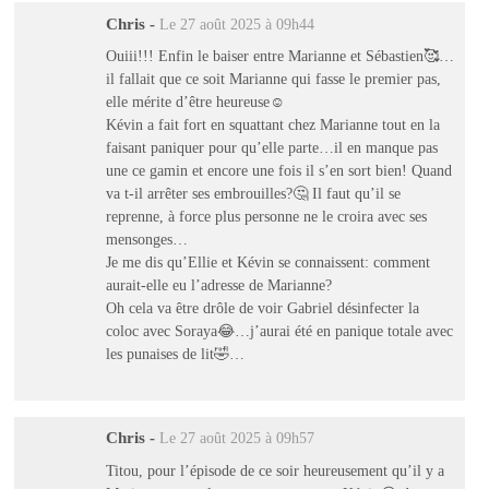
Chris
-
Le 27 août 2025 à 09h44
Ouiii!!! Enfin le baiser entre Marianne et Sébastien🥰…
il fallait que ce soit Marianne qui fasse le premier pas,
elle mérite d’être heureuse☺️
Kévin a fait fort en squattant chez Marianne tout en la
faisant paniquer pour qu’elle parte…il en manque pas
une ce gamin et encore une fois il s’en sort bien! Quand
va t-il arrêter ses embrouilles?🤔 Il faut qu’il se
reprenne, à force plus personne ne le croira avec ses
mensonges…
Je me dis qu’Ellie et Kévin se connaissent: comment
aurait-elle eu l’adresse de Marianne?
Oh cela va être drôle de voir Gabriel désinfecter la
coloc avec Soraya😂…j’aurai été en panique totale avec
les punaises de lit🤣…
Chris
-
Le 27 août 2025 à 09h57
Titou, pour l’épisode de ce soir heureusement qu’il y a