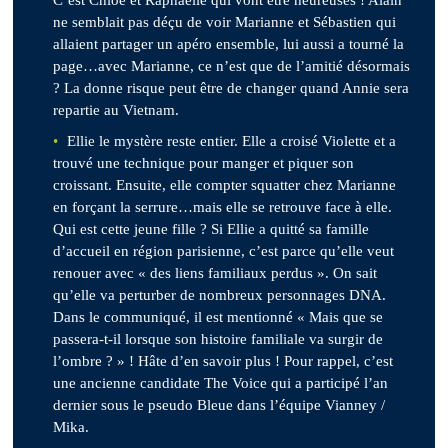
C’est Chloé et Raphaëlle qui vont être heureuses ! Alain
ne semblait pas déçu de voir Marianne et Sébastien qui
allaient partager un apéro ensemble, lui aussi a tourné la
page…avec Marianne, ce n’est que de l’amitié désormais
? La donne risque peut être de changer quand Annie sera
repartie au Vietnam.
Ellie le mystère reste entier. Elle a croisé Violette et a
trouvé une technique pour manger et piquer son
croissant. Ensuite, elle compter squatter chez Marianne
en forçant la serrure…mais elle se retrouve face à elle.
Qui est cette jeune fille ? Si Ellie a quitté sa famille
d’accueil en région parisienne, c’est parce qu’elle veut
renouer avec « des liens familiaux perdus ». On sait
qu’elle va perturber de nombreux personnages DNA.
Dans le communiqué, il est mentionné « Mais que se
passera-t-il lorsque son histoire familiale va surgir de
l’ombre ? » ! Hâte d’en savoir plus ! Pour rappel, c’est
une ancienne candidate The Voice qui a participé l’an
dernier sous le pseudo Bleue dans l’équipe Vianney /
Mika.