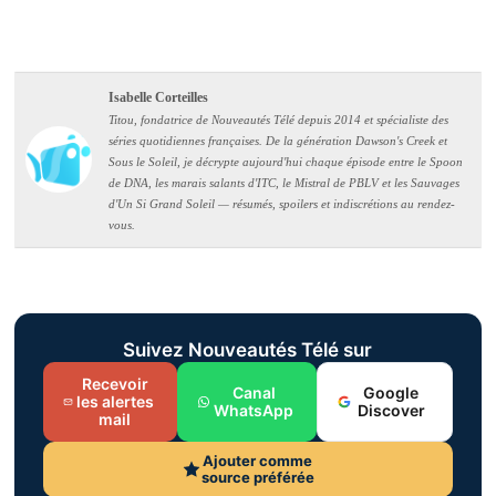
Isabelle Corteilles
Titou, fondatrice de Nouveautés Télé depuis 2014 et spécialiste des
séries quotidiennes françaises. De la génération Dawson's Creek et
Sous le Soleil, je décrypte aujourd'hui chaque épisode entre le Spoon
de DNA, les marais salants d'ITC, le Mistral de PBLV et les Sauvages
d'Un Si Grand Soleil — résumés, spoilers et indiscrétions au rendez-
vous.
Suivez Nouveautés Télé sur
Recevoir
Canal
Google
les alertes
WhatsApp
Discover
mail
Ajouter comme
source préférée