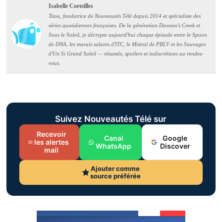
Isabelle Corteilles
Titou, fondatrice de Nouveautés Télé depuis 2014 et spécialiste des
séries quotidiennes françaises. De la génération Dawson's Creek et
Sous le Soleil, je décrypte aujourd'hui chaque épisode entre le Spoon
de DNA, les marais salants d'ITC, le Mistral de PBLV et les Sauvages
d'Un Si Grand Soleil — résumés, spoilers et indiscrétions au rendez-
vous.
Suivez Nouveautés Télé sur
Recevoir
Canal
Google
les alertes
WhatsApp
Discover
mail
Ajouter comme
source préférée