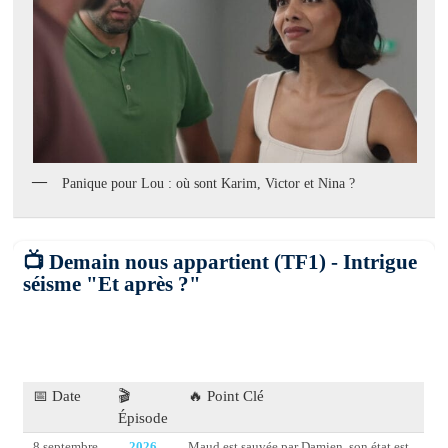
Panique pour Lou : où sont Karim, Victor et Nina ?
📺 Demain nous appartient (TF1) - Intrigue
séisme "Et après ?"
📅 Date
🎬
🔥 Point Clé
Épisode
8 septembre
2026
Maud est sauvée par Damien, son état est