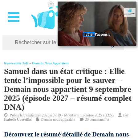
×
Nouveautés Télé
»
Demain Nous Appartient
Samuel dans un état critique : Ellie
tente l’impossible pour le sauver –
Demain nous appartient 9 septembre
2025 (épisode 2027 – résumé complet
DNA)
Publié le
6 septembre 2025 à 07:19
- Modifié le
1 octobre 2025 à 13:53
Par
Isabelle Corteilles
Demain nous appartient
20 commentaires
Découvrez le résumé détaillé de Demain nous