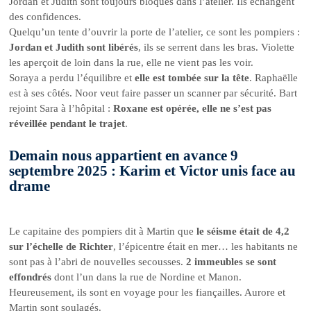
Jordan et Judith sont toujours bloqués dans l’atelier. Ils échangent
des confidences.
Quelqu’un tente d’ouvrir la porte de l’atelier, ce sont les pompiers :
Jordan et Judith sont libérés
, ils se serrent dans les bras. Violette
les aperçoit de loin dans la rue, elle ne vient pas les voir.
Soraya a perdu l’équilibre et
elle est tombée sur la tête
. Raphaëlle
est à ses côtés. Noor veut faire passer un scanner par sécurité. Bart
rejoint Sara à l’hôpital :
Roxane est opérée, elle ne s’est pas
réveillée pendant le trajet
.
Demain nous appartient en avance 9
septembre 2025 : Karim et Victor unis face au
drame
Le capitaine des pompiers dit à Martin que
le séisme était de 4,2
sur l’échelle de Richter
, l’épicentre était en mer… les habitants ne
sont pas à l’abri de nouvelles secousses.
2 immeubles se sont
effondrés
dont l’un dans la rue de Nordine et Manon.
Heureusement, ils sont en voyage pour les fiançailles. Aurore et
Martin sont soulagés.