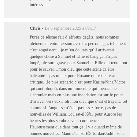
intéressant.
Chris
-
Le 6 septembre 2025 à 09h17
Purée ce séisme fait d’affreux dégâts, nous sommes
pleinement enimmersion avec les personnages tellement
c’est angoissant…je m’en doutais qu’il arriverait
quelque chose à Samuel et Ellie et bang ça n’a pas
loupé, blessure grave pour Samuel et Ellie qui tente tout
pour le sauver…mon dieu que cette scène ca être
haletante…pas mieux pour Roxane qui est en état
critique…le pire scénario c’est pour Karim/Nina/Victor
qui sont bloqués dans un immeuble qui menace de
s’écrouler mais en plus une inondation est sur le point
d’arriver vers eux…oh mon dieu que c’est effrayant…et
comme si l’angoisse n’était pas assez forte, pas de
nouvelles de William…où est-il?🤔…pour Aurore les
heures les plus sombres vont commencer…
Heureusement que dans tout ça il y a quand même de
bonnes nouvelles: Maud s’en sort🥳 Jordan/Judith sont