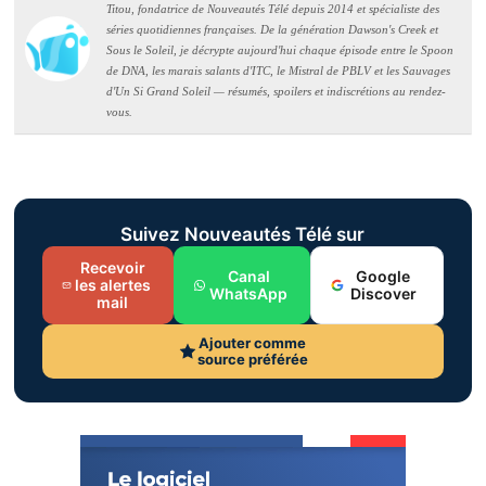
Titou, fondatrice de Nouveautés Télé depuis 2014 et spécialiste des
séries quotidiennes françaises. De la génération Dawson's Creek et
Sous le Soleil, je décrypte aujourd'hui chaque épisode entre le Spoon
de DNA, les marais salants d'ITC, le Mistral de PBLV et les Sauvages
d'Un Si Grand Soleil — résumés, spoilers et indiscrétions au rendez-
vous.
Suivez Nouveautés Télé sur
Recevoir
Canal
Google
les alertes
WhatsApp
Discover
mail
Ajouter comme
source préférée