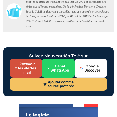
Titou, fondatrice de Nouveautés Télé depuis 2014 et spécialiste des
séries quotidiennes françaises. De la génération Dawson's Creek et
Sous le Soleil, je décrypte aujourd'hui chaque épisode entre le Spoon
de DNA, les marais salants d'ITC, le Mistral de PBLV et les Sauvages
d'Un Si Grand Soleil — résumés, spoilers et indiscrétions au rendez-
vous.
Suivez Nouveautés Télé sur
Recevoir
Canal
Google
les alertes
WhatsApp
Discover
mail
Ajouter comme
source préférée