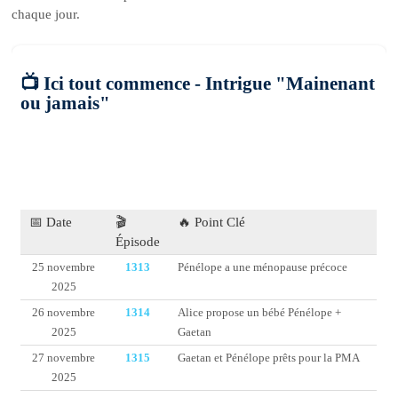
chaque jour.
📺 Ici tout commence - Intrigue "Mainenant
ou jamais"
📅 Date
🎬
🔥 Point Clé
Épisode
25 novembre
1313
Pénélope a une ménopause précoce
2025
26 novembre
1314
Alice propose un bébé Pénélope +
2025
Gaetan
27 novembre
1315
Gaetan et Pénélope prêts pour la PMA
2025