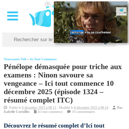
×
Nouveautés Télé
»
Ici Tout Commence
Pénélope démasquée pour triche aux
examens : Ninon savoure sa
vengeance – Ici tout commence 10
décembre 2025 (épisode 1324 –
résumé complet ITC)
Publié le
6 décembre 2025 à 08:12
- Modifié le
8 décembre 2025 à 08:24
Par
Isabelle Corteilles
Ici tout commence
16 commentaires
Découvrez le résumé complet d’Ici tout