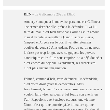
BEN
-
Le 6 décembre 2025 à 13h30
Amaury s’attaque à la mauvaise personne car Colline a
une armée derrière elle, prête à la défendre. Il va lui
faire du mal, c’est bien triste car Colline est un amour
mais il va vite le regretter. Quand il aura eu Carla,
Gaspard et Angèle sur le dos, il va vite retourner
bouffer du gouda à Amsterdam. Pourvu qu’on ne nous
la fasse pas trop longue avec ce guguce, les pervers
narcissiques et les filles sous emprise, on a déjà donné et
c’est encore du déjà vu. Décidément, les scénaristes
n’ont plus aucune imagination.
Feline7, comme d’hab, vous défendez l’indéfendable,
c’est votre droit (vive la démocratie). Mais
franchement, Ninon n’a aucune excuse pour en arriver à
vouloir faire virer sa soeur et lui foutre son avenir en
l’air. Rappelons que Penelope est aussi une victime.
Ninon n’est qu’une pourrie gâtée immature qui ne
réfléchit pas aux conséquences de ses actes. En plus, il