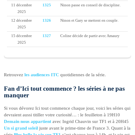
11 décembre
1325
Ninon passe en conseil de discipline.
2025
12 décembre
1326
Ninon et Gary se mettent en couple.
2025
15 décembre
1327
Coline décide de partir avec Amaury
2025
Retrouvez
les audiences ITC
quotidiennes de la série.
Fan d’Ici tout commence ? les séries à ne pas
manquer
Si vous dévorez Ici tout commence chaque jour, voici les séries qui
devraient aussi titiller votre curiosité… : le feuilleton à 19H10
Demain nous appartient
avec Ingrid Chauvin sur TF1 et à 20H45
Un si grand soleil
juste avant le prime-time de France 3. Quant à la
série
Plus belle la vie sur TF1
c’est chaque jour à 14h, et la vie est