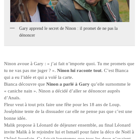
Gary apprend le secret de Ninon : il promet de ne pas la
dénoncer
Ninon avoue à Gary : « j’ai fait n’importe quoi. Tu me promets que
tu ne vas pas me juger ? ».
Ninon lui raconte tout
. C’est Bianca
qui a eu l’idée et qui a volé la carte.
Bianca découvre que
Ninon a parlé à Gary
qu’elle surnomme le
« caniche nain ». Ninon a décidé d’aller se dénoncer auprès
d’Anaïs.
Fleur veut à tout prix faire une fête pour les 18 ans de Loup.
Joséphine tente de la dissuader car elle ne pense pas que c’est une
bonne idée.
Malik propose à Léonard de déjeuner ensemble, au final Léonard
invite Malik à le rejoindre lui et Ismaël pour faire la déco de Noël à
l’hôtel Jourdain. Ça faisait longtemps que tous les deux n’avaient