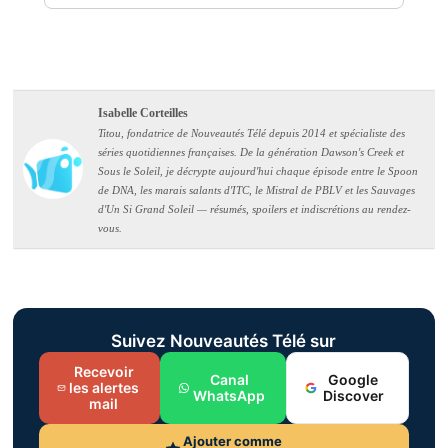
Isabelle Corteilles
Titou, fondatrice de Nouveautés Télé depuis 2014 et spécialiste des
séries quotidiennes françaises. De la génération Dawson's Creek et
Sous le Soleil, je décrypte aujourd'hui chaque épisode entre le Spoon
de DNA, les marais salants d'ITC, le Mistral de PBLV et les Sauvages
d'Un Si Grand Soleil — résumés, spoilers et indiscrétions au rendez-
vous.
Suivez Nouveautés Télé sur
Recevoir
Canal
Google
les alertes
WhatsApp
Discover
mail
Ajouter comme