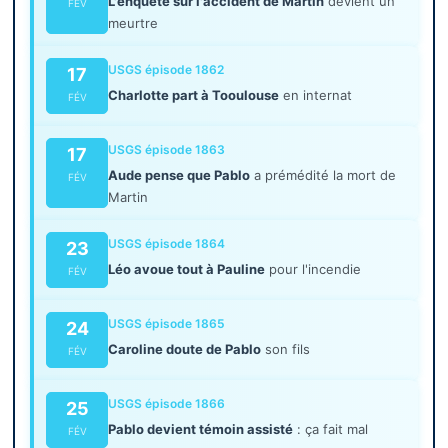
L'enquête sur l'accident de Martin
devient un
FÉV
meurtre
USGS épisode 1862
17
Charlotte part à Tooulouse
en internat
FÉV
USGS épisode 1863
17
Aude pense que Pablo
a prémédité la mort de
FÉV
Martin
USGS épisode 1864
23
Léo avoue tout à Pauline
pour l'incendie
FÉV
USGS épisode 1865
24
Caroline doute de Pablo
son fils
FÉV
USGS épisode 1866
25
Pablo devient témoin assisté
: ça fait mal
FÉV