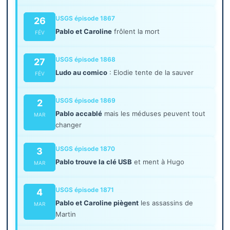
USGS épisode 1867
26
Pablo et Caroline
frôlent la mort
FÉV
USGS épisode 1868
27
Ludo au comico
: Elodie tente de la sauver
FÉV
USGS épisode 1869
2
Pablo accablé
mais les méduses peuvent tout
MAR
changer
USGS épisode 1870
3
Pablo trouve la clé USB
et ment à Hugo
MAR
USGS épisode 1871
4
Pablo et Caroline piègent
les assassins de
MAR
Martin