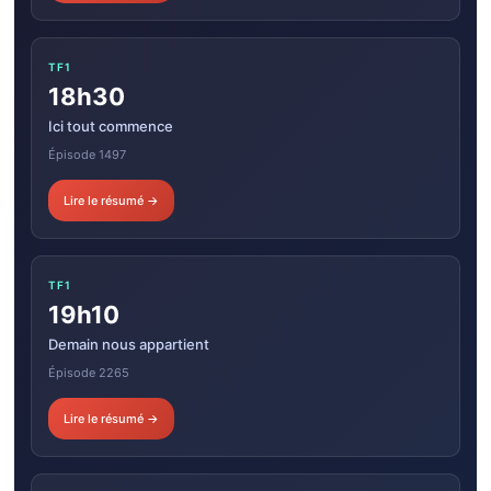
TF1
18h30
Ici tout commence
Épisode 1497
Lire le résumé →
TF1
19h10
Demain nous appartient
Épisode 2265
Lire le résumé →