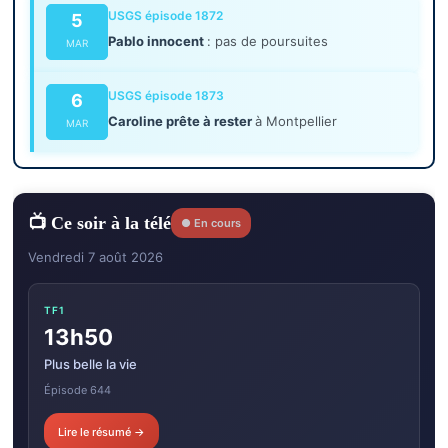
USGS épisode 1872
5
Pablo innocent
: pas de poursuites
MAR
USGS épisode 1873
6
Caroline prête à rester
à Montpellier
MAR
📺 Ce soir à la télé
● En cours
Vendredi 7 août 2026
TF1
13h50
Plus belle la vie
Épisode 644
Lire le résumé →