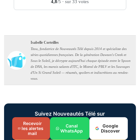
4,8
/5
· sur 33 votes
Isabelle Corteilles
Titou, fondatrice de Nouveautés Télé depuis 2014 et spécialiste des
séries quotidiennes françaises. De la génération Dawson's Creek et
Sous le Soleil, je décrypte aujourd'hui chaque épisode entre le Spoon
de DNA, les marais salants d'ITC, le Mistral de PBLV et les Sauvages
d'Un Si Grand Soleil — résumés, spoilers et indiscrétions au rendez-
vous.
Suivez Nouveautés Télé sur
Recevoir
Canal
Google
les alertes
WhatsApp
Discover
mail