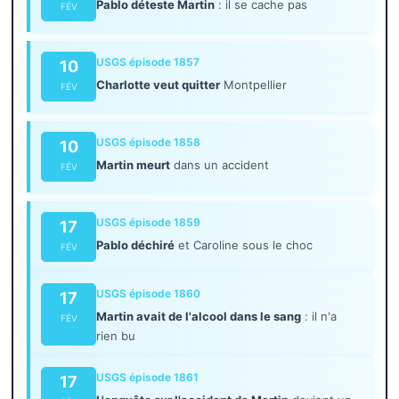
Pablo déteste Martin
: il se cache pas
FÉV
USGS épisode 1857
10
Charlotte veut quitter
Montpellier
FÉV
USGS épisode 1858
10
Martin meurt
dans un accident
FÉV
USGS épisode 1859
17
Pablo déchiré
et Caroline sous le choc
FÉV
USGS épisode 1860
17
Martin avait de l'alcool dans le sang
: il n'a
FÉV
rien bu
USGS épisode 1861
17