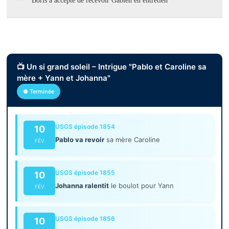
Boris a accepté de recevoir Gabien en entretien
📺 Un si grand soleil – Intrigue "Pablo et Caroline sa
mère + Yann et Johanna"
● Terminée
USGS épisode 1854
10
Pablo va revoir
sa mère Caroline
FÉV
USGS épisode 1855
10
Johanna ralentit
le boulot pour Yann
FÉV
USGS épisode 1856
10