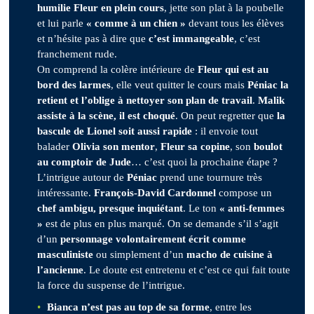
humilie Fleur en plein cours
, jette son plat à la poubelle
et lui parle
« comme à un chien »
devant tous les élèves
et n’hésite pas à dire que
c’est immangeable
, c’est
franchement rude.
On comprend la colère intérieure de
Fleur qui est au
bord des larmes
, elle veut quitter le cours mais
Péniac la
retient et l’oblige à nettoyer son plan de travail
.
Malik
assiste à la scène, il est choqué
. On peut regretter que
la
bascule de Lionel soit aussi rapide
: il envoie tout
balader
Olivia son mentor
,
Fleur sa copine
, son
boulot
au comptoir de Jude
… c’est quoi la prochaine étape ?
L’intrigue autour de
Péniac
prend une tournure très
intéressante.
François-David Cardonnel
compose un
chef ambigu, presque inquiétant
. Le ton
« anti-femmes
»
est de plus en plus marqué. On se demande s’il s’agit
d’un
personnage volontairement écrit comme
masculiniste
ou simplement d’un
macho de cuisine à
l’ancienne
. Le doute est entretenu et c’est ce qui fait toute
la force du suspense de l’intrigue.
Bianca n’est pas au top de sa forme
, entre les