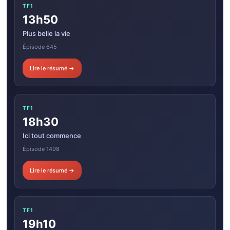
TF1
13h50
Plus belle la vie
Épisode 645
Lire le résumé →
TF1
18h30
Ici tout commence
Épisode 1498
Lire le résumé →
TF1
19h10