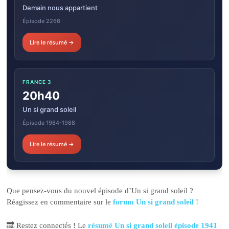
Demain nous appartient
Épisode 2266
Lire le résumé →
FRANCE 3
20h40
Un si grand soleil
Épisode 1984-1988
Lire le résumé →
Que pensez-vous du nouvel épisode d’Un si grand soleil ?
Réagissez en commentaire sur le
forum Un si grand soleil
!
🔜 Restez connectés ! Le
résumé Un si grand soleil épisode 1941