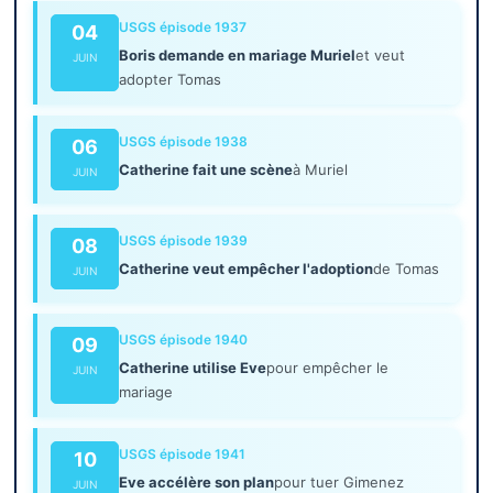
USGS épisode 1937
04
Boris demande en mariage Muriel
et veut
JUIN
adopter Tomas
USGS épisode 1938
06
Catherine fait une scène
à Muriel
JUIN
USGS épisode 1939
08
Catherine veut empêcher l'adoption
de Tomas
JUIN
USGS épisode 1940
09
Catherine utilise Eve
pour empêcher le
JUIN
mariage
USGS épisode 1941
10
Eve accélère son plan
pour tuer Gimenez
JUIN