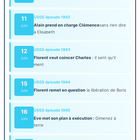
USGS épisode 1942
11
Alain prend en charge Clémence
sans rien dire
JUIN
à Elisabeth
USGS épisode 1943
12
Florent veut coincer Charles
: il sent qu'il
JUIN
ment
USGS épisode 1944
15
Florent remet en question
la libération de Boris
JUIN
USGS épisode 1945
16
Eve met son plan à exécution :
Gimenez à
JUIN
terre