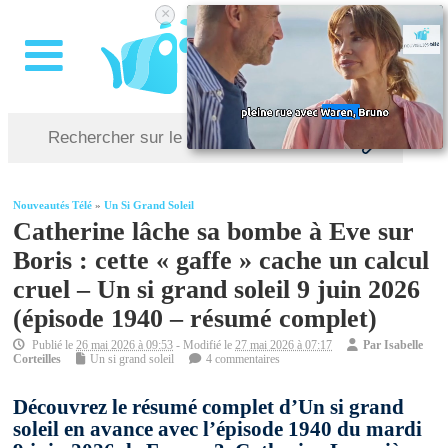
×
Nouveautés Télé
»
Un Si Grand Soleil
Catherine lâche sa bombe à Eve sur
Boris : cette « gaffe » cache un calcul
cruel – Un si grand soleil 9 juin 2026
(épisode 1940 – résumé complet)
Publié le
26 mai 2026 à 09:53
- Modifié le
27 mai 2026 à 07:17
Par
Isabelle
Corteilles
Un si grand soleil
4 commentaires
Découvrez le résumé complet d’Un si grand
soleil en avance avec l’épisode 1940 du mardi