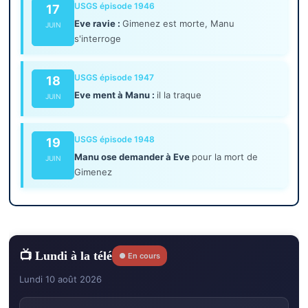
USGS épisode 1946
17
Eve ravie :
Gimenez est morte, Manu
JUIN
s'interroge
USGS épisode 1947
18
Eve ment à Manu :
il la traque
JUIN
USGS épisode 1948
19
Manu ose demander à Eve
pour la mort de
JUIN
Gimenez
📺 Lundi à la télé
● En cours
Lundi 10 août 2026