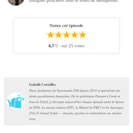
Intrigues policières sous le soleil de Montpellier.
Notez cet épisode
★
★
★
★
★
4,7
/5
· sur 25 votes
Isabelle Corteilles
Titou, fondatrice de Nouveautés Télé depuis 2014 et spécialiste des
séries quotidiennes françaises. De la génération Dawson's Creek et
Sous le Soleil, je décrypte aujourd'hui chaque épisode entre le Spoon
de DNA, les marais salants d'ITC, le Mistral de PBLV et les Sauvages
d'Un Si Grand Soleil — résumés, spoilers et indiscrétions au rendez-
vous.