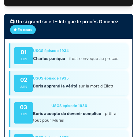
📺 Un si grand soleil – Intrigue le procès Gimenez
● En cours
USGS épisode 1934
01
Charles panique
: il est convoqué au procès
JUIN
USGS épisode 1935
02
Boris apprend la vérité
sur la mort d'Eliott
JUIN
USGS épisode 1936
03
Boris accepte de devenir complice
: prêt à
JUIN
tout pour Muriel