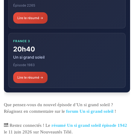
Épisode 2265
Lire le résumé →
FRANCE 3
20h40
Un si grand soleil
Épisode 1983
Lire le résumé →
Que pensez-vous du nouvel épisode d’Un si grand soleil ?
Réagissez en commentaire sur le
forum Un si grand soleil
!
🔜 Restez connectés ! Le
résumé Un si grand soleil épisode 1942
le 11 juin 2026 sur Nouveautés Télé.