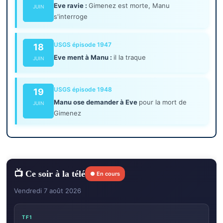
Eve ravie :
Gimenez est morte, Manu
JUIN
s'interroge
USGS épisode 1947
18
Eve ment à Manu :
il la traque
JUIN
USGS épisode 1948
19
Manu ose demander à Eve
pour la mort de
JUIN
Gimenez
📺 Ce soir à la télé
● En cours
Vendredi 7 août 2026
TF1