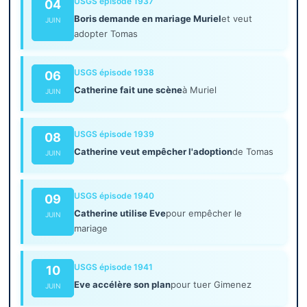
USGS épisode 1937
04
Boris demande en mariage Muriel
et veut
JUIN
adopter Tomas
USGS épisode 1938
06
Catherine fait une scène
à Muriel
JUIN
USGS épisode 1939
08
Catherine veut empêcher l'adoption
de Tomas
JUIN
USGS épisode 1940
09
Catherine utilise Eve
pour empêcher le
JUIN
mariage
USGS épisode 1941
10
Eve accélère son plan
pour tuer Gimenez
JUIN