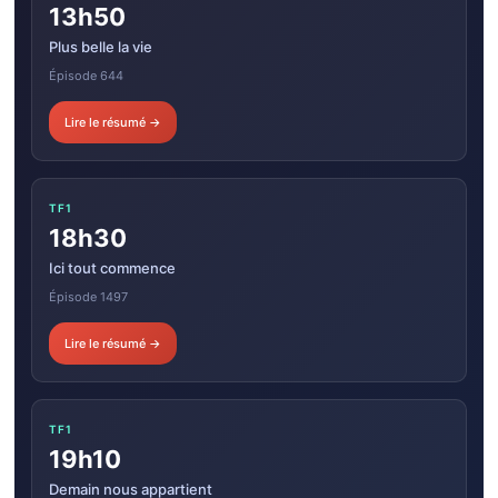
13h50
Plus belle la vie
Épisode 644
Lire le résumé →
TF1
18h30
Ici tout commence
Épisode 1497
Lire le résumé →
TF1
19h10
Demain nous appartient