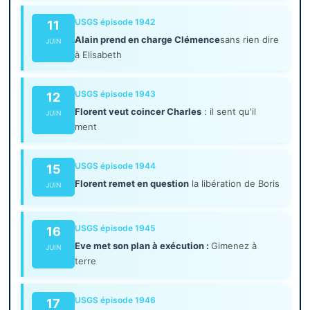
USGS épisode 1942
11
Alain prend en charge Clémence
sans rien dire
JUIN
à Elisabeth
USGS épisode 1943
12
Florent veut coincer Charles
: il sent qu'il
JUIN
ment
USGS épisode 1944
15
Florent remet en question
la libération de Boris
JUIN
USGS épisode 1945
16
Eve met son plan à exécution :
Gimenez à
JUIN
terre
USGS épisode 1946
17