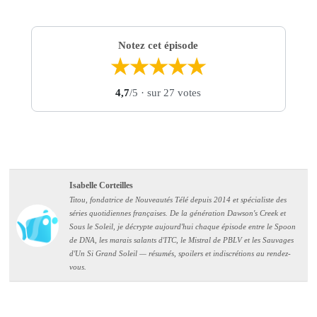
Notez cet épisode
★
★
★
★
★
4,7
/5
· sur 27 votes
Isabelle Corteilles
Titou, fondatrice de Nouveautés Télé depuis 2014 et spécialiste des
séries quotidiennes françaises. De la génération Dawson's Creek et
Sous le Soleil, je décrypte aujourd'hui chaque épisode entre le Spoon
de DNA, les marais salants d'ITC, le Mistral de PBLV et les Sauvages
d'Un Si Grand Soleil — résumés, spoilers et indiscrétions au rendez-
vous.