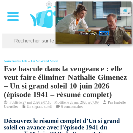
×
Nouveautés Télé
»
Un Si Grand Soleil
Eve bascule dans la vengeance : elle
veut faire éliminer Nathalie Gimenez
– Un si grand soleil 10 juin 2026
(épisode 1941 – résumé complet)
Publié le
27 mai 2026 à 07:10
- Modifié le
28 mai 2026 à 07:09
Par
Isabelle
Corteilles
Un si grand soleil
6 commentaires
Découvrez le résumé complet d’Un si grand
soleil en avance avec l’épisode 1941 du