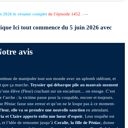
in 2026 le résumé complet
de l’épisode 1452
. —
itique Ici tout commence du 5 juin 2026 avec
otre avis
ntinue de manipuler tout son monde avec un aplomb sidérant, et
est que ça marche.
Teyssier qui débarque pile au mauvais moment
qu’une élève (Fleur) crachant sur un encadrant… on enrage. C’est
de l’arche : la victime passe pour la coupable, encore et toujours.
e Péniac fasse une erreur et qu’on ne le loupe pas à ce moment-
leur, elle va se prendre une nouvelle sanction
en attendant.
via et Claire apporte enfin une lueur d’espoir
. Leur enquête est
 et l’idée de remonter jusqu’à
Coralie, la fille de Péniac
, donne