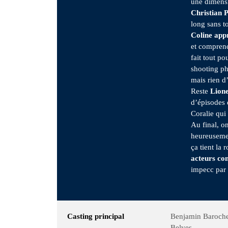
une dimensi
Christian 
long sans t
Coline appr
et compren
fait tout p
shooting ph
mais rien d
Reste
Lione
d’épisodes 
Coralie qui
Au final, o
heureusemen
ça tient la 
acteurs co
impecc par 
Casting principal
Benjamin Baroche,
Belves