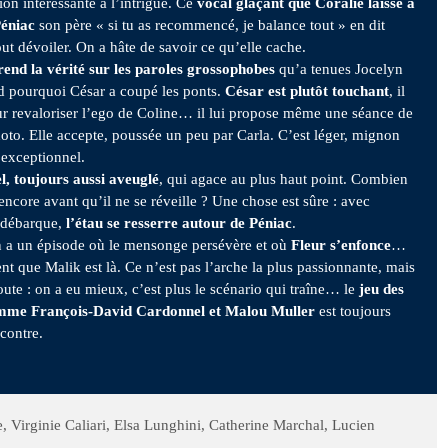
on intéressante à l’intrigue. Ce
vocal glaçant que Coralie laisse à
Péniac
son père « si tu as recommencé, je balance tout » en dit
out dévoiler. On a hâte de savoir ce qu’elle cache.
end la vérité sur les paroles grossophobes
qu’a tenues Jocelyn
d pourquoi César a coupé les ponts.
César est plutôt touchant
, il
our revaloriser l’ego de Coline… il lui propose même une séance de
oto. Elle accepte, poussée un peu par Carla. C’est léger, mignon
’exceptionnel.
l, toujours aussi aveuglé
, qui agace au plus haut point. Combien
encore avant qu’il ne se réveille ? Une chose est sûre : avec
 débarque,
l’étau se resserre autour de Péniac
.
n a un épisode où le mensonge persévère et où
Fleur s’enfonce
…
t que Malik est là. Ce n’est pas l’arche la plus passionnante, mais
route : on a eu mieux, c’est plus le scénario qui traîne… le
jeu des
mme François-David Cardonnel et Malou Muller
est toujours
contre.
 Virginie Caliari, Elsa Lunghini, Catherine Marchal, Lucien