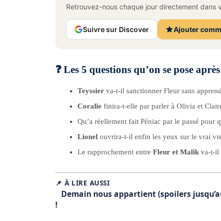
Retrouvez-nous chaque jour directement dans vo
Suivre sur Discover
Ajouter comm
❓ Les 5 questions qu’on se pose après
Teyssier
va-t-il sanctionner Fleur sans apprend
Coralie
finira-t-elle par parler à Olivia et Clair
Qu’a réellement fait Péniac par le passé pour
Lionel
ouvrira-t-il enfin les yeux sur le vrai v
Le rapprochement entre
Fleur et Malik
va-t-il
📌 À LIRE AUSSI
Demain nous appartient (spoilers jusqu’au
!