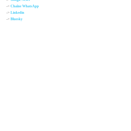
->
Chaîne WhatsApp
->
Linkedin
->
Bluesky