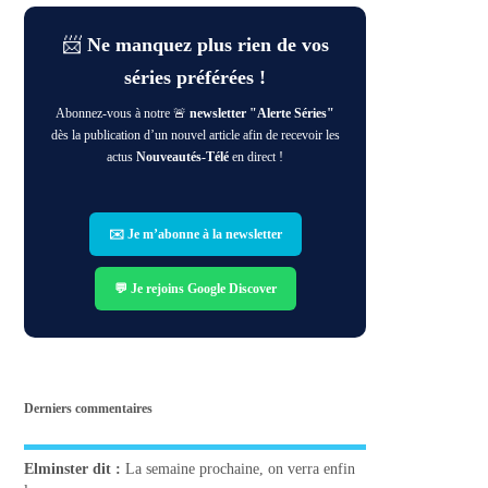
📨
Ne manquez plus rien de vos
séries préférées !
Abonnez-vous à notre 🚨
newsletter "Alerte Séries"
dès la publication d’un nouvel article afin de recevoir les
actus
Nouveautés-Télé
en direct !
✉️ Je m’abonne à la newsletter
💬 Je rejoins Google Discover
Derniers commentaires
Elminster
dit :
La semaine prochaine, on verra enfin