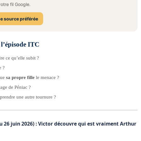
tre fil Google.
e source préférée
 l’épisode ITC
re ce qu’elle subit ?
e ?
 que
sa propre fille
le menace ?
isage de Péniac ?
 prendre une autre tournure ?
 26 juin 2026) : Victor découvre qui est vraiment Arthur