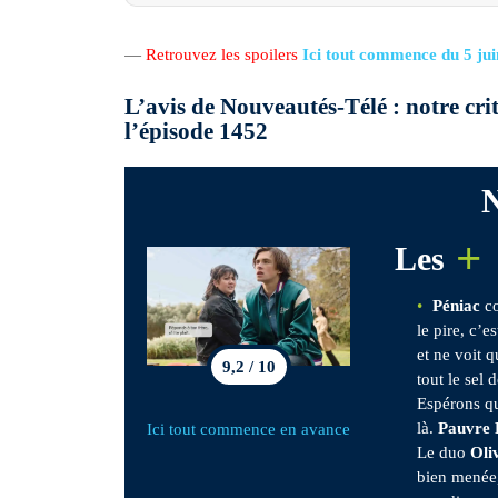
—
Retrouvez les spoilers
Ici tout commence du 5 ju
L’avis de Nouveautés-Télé : notre cr
l’épisode 1452
N
+
Les
Péniac
co
le pire, c’
et ne voit 
9,2 / 10
tout le sel 
Espérons qu
là.
Pauvre F
Ici tout commence en avance
Le duo
Oli
bien menée,