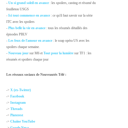
-
Un si grand soleil en avance
: les spoilers, casting et résumé du
feuilleton USGS
-
Ici tout commence en avance
: ce qu'il faut savoir sur la série
ITC avec les spoilers
-
Plus belle la vie en avance
: tous les résumés détaillés des
épisodes PBLV
-
Les feux de l'amour en avance
: le soap opéra US avec les
spoilers chaque semaine.
-
Nouveau jour
sur M6 et
Tout pour la lumière
sur TF1 : les
résumés et spoilers chaque jour
Les réseaux sociaux de Nouveautés Télé :
->
X (ex-Twitter)
->
Facebook
->
Instagram
->
Threads
->
Pinterest
->
Chaîne YouTube
->
Google News