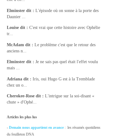
Elminster
dit :
L'épisode où on sonne à la porte des
Daunier ...
Louise
dit :
C'est vrai que cette histoire avec Ophélie
tr...
McAdam
dit :
Le problème c'est que le retour des
anciens n...
Elminster
dit :
Je ne sais pas quel était l'effet voulu
mais ...
Adriana
dit :
Iris, oui Hugo G est à la Tremblade
chez un o...
Cherokee-Rose
dit :
L'intrigue sur la soi-disant «
chute » d'Ophé...
Articles les plus lus
-
Demain nous appartient en avance
: les résumés quotidiens
du feuilleton DNA