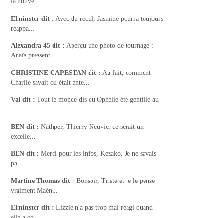
la nouve...
Elminster
dit :
Avec du recul, Jasmine pourra toujours
réappa...
Alexandra 45
dit :
Aperçu une photo de tournage :
Anaïs pressent...
CHRISTINE CAPESTAN
dit :
Au fait, comment
Charlie savait où était ente...
Val
dit :
Tout le monde dis qu'Ophélie été gentille au
...
BEN
dit :
Nathper, Thierry Neuvic, ce serait un
excelle...
BEN
dit :
Merci pour les infos, Kezako. Je ne savais
pa...
Martine Thomas
dit :
Bonsoir, Triste et je le pense
vraiment Maén...
Elminster
dit :
Lizzie n'a pas trop mal réagi quand
elle a co...