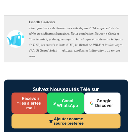
Isabelle Corteilles
Titou, fondatrice de Nouveautés Télé depuis 2014 et spécialiste des
séries quotidiennes françaises. De la génération Dawson's Creek et
Sous le Soleil, je décrypte aujourd'hui chaque épisode entre le Spoon
de DNA, les marais salants d'ITC, le Mistral de PBLV et les Sauvages
d'Un Si Grand Soleil — résumés, spoilers et indiscrétions au rendez-
vous.
Suivez Nouveautés Télé sur
Recevoir
Canal
Google
les alertes
WhatsApp
Discover
mail
Ajouter comme
source préférée