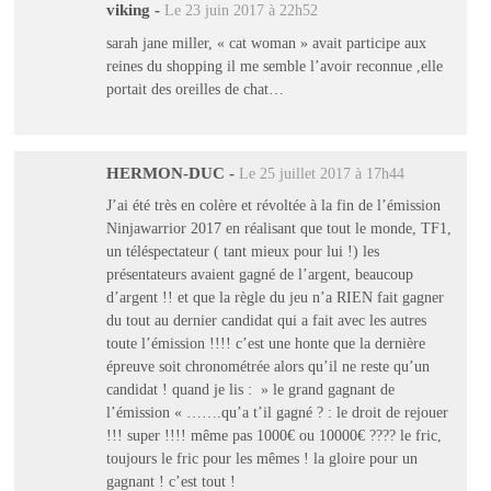
viking
-
Le 23 juin 2017 à 22h52
sarah jane miller, « cat woman » avait participe aux
reines du shopping il me semble l’avoir reconnue ,elle
portait des oreilles de chat…
HERMON-DUC
-
Le 25 juillet 2017 à 17h44
J’ai été très en colère et révoltée à la fin de l’émission
Ninjawarrior 2017 en réalisant que tout le monde, TF1,
un téléspectateur ( tant mieux pour lui !) les
présentateurs avaient gagné de l’argent, beaucoup
d’argent !! et que la règle du jeu n’a RIEN fait gagner
du tout au dernier candidat qui a fait avec les autres
toute l’émission !!!! c’est une honte que la dernière
épreuve soit chronométrée alors qu’il ne reste qu’un
candidat ! quand je lis : » le grand gagnant de
l’émission « …….qu’a t’il gagné ? : le droit de rejouer
!!! super !!!! même pas 1000€ ou 10000€ ???? le fric,
toujours le fric pour les mêmes ! la gloire pour un
gagnant ! c’est tout !