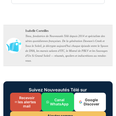
Isabelle Corteilles
Titou, fondatrice de Nouveautés Télé depuis 2014 et spécialiste des
séries quotidiennes françaises. De la génération Dawson's Creek et
Sous le Soleil, je décrypte aujourd'hui chaque épisode entre le Spoon
de DNA, les marais salants d'ITC, le Mistral de PBLV et les Sauvages
d'Un Si Grand Soleil — résumés, spoilers et indiscrétions au rendez-
vous.
Suivez Nouveautés Télé sur
Recevoir
Canal
Google
les alertes
WhatsApp
Discover
mail
Ajouter comme