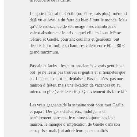
la fourberie de la dame.
Le geste théâtral de Cécile (ou Elise, sais plus), même si
déjà vu et revu, a du faire du bien à tout le monde. Mais
qu’elle redescende de son nuage : ses chambres ne
valent absolument le prix auquel elle les loue. Même
Gérard et Gaëlle, pourtant coulants et généreux, ont
décoté. Pour moi, ces chambres valent entre 60 et 80 €
grand maximum.
Pascale et Jacky : les auto-proclamés « vrais gentils » :
bof, je ne les ai pas trouvés si gentils et si honnêtes que
ça. Leur maison, n’en déplaise à Pascale n’est pas une
maison d’hôtes, mais une location de vacances ou au
mieux un gîte (voir leur site). Que viennent-ils faire là ?
Les vrais gagnants de la semaine sont pour moi Gaëlle
et papa ! Des gens chaleureux, indulgents et
parfaitement corrects. Je n’aime toujours pas leur
maison, le manque d’implication de Gaëlle dans son
entreprise, mais j’ai adoré leurs personnalités.