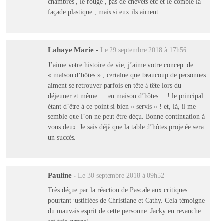
chambres , le rouge , pas de chevets etc et le comble la
façade plastique , mais si eux ils aiment ……
Lahaye Marie
-
Le 29 septembre 2018 à 17h56
J’aime votre histoire de vie, j’aime votre concept de
« maison d’hôtes » , certaine que beaucoup de personnes
aiment se retrouver parfois en tête à tête lors du
déjeuner et même … en maison d’hôtes …! le principal
étant d’être à ce point si bien « servis » ! et, là, il me
semble que l’on ne peut être déçu. Bonne continuation à
vous deux. Je sais déjà que la table d’hôtes projetée sera
un succès.
Pauline
-
Le 30 septembre 2018 à 09h52
Très déçue par la réaction de Pascale aux critiques
pourtant justifiées de Christiane et Cathy. Cela témoigne
du mauvais esprit de cette personne. Jacky en revanche
est très sympa!…