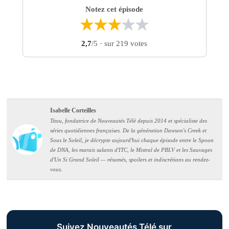
Notez cet épisode
★
★
★
★
★
2,7
/5
· sur 219 votes
Isabelle Corteilles
Titou, fondatrice de Nouveautés Télé depuis 2014 et spécialiste des
séries quotidiennes françaises. De la génération Dawson's Creek et
Sous le Soleil, je décrypte aujourd'hui chaque épisode entre le Spoon
de DNA, les marais salants d'ITC, le Mistral de PBLV et les Sauvages
d'Un Si Grand Soleil — résumés, spoilers et indiscrétions au rendez-
vous.
Suivez Nouveautés Télé sur