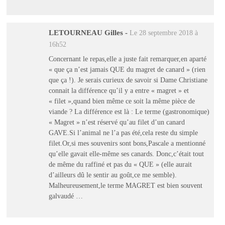
LETOURNEAU Gilles
-
Le 28 septembre 2018 à
16h52
Concernant le repas,elle a juste fait remarquer,en aparté
« que ça n’est jamais QUE du magret de canard » (rien
que ça !). Je serais curieux de savoir si Dame Christiane
connait la différence qu’il y a entre « magret » et
« filet »,quand bien même ce soit la même pièce de
viande ? La différence est là : Le terme (gastronomique)
« Magret » n’est réservé qu’au filet d’un canard
GAVE.Si l’animal ne l’a pas été,cela reste du simple
filet.Or,si mes souvenirs sont bons,Pascale a mentionné
qu’elle gavait elle-même ses canards. Donc,c’était tout
de même du raffiné et pas du « QUE » (elle aurait
d’ailleurs dû le sentir au goût,ce me semble).
Malheureusement,le terme MAGRET est bien souvent
galvaudé …