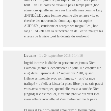
haut .. de+ Nicolas ne travaille pas a temps plein ,bon
admettons qu,elle arrive a ses fins elle sera comme Laly
:INFIDÈLE : ,une femme comme elle se lasse vite et
cherche des nouveautés ,dommage que sa copine
AUDREY , cautionne et accepte ses magouilles , bon
sang ! INGRID est la réincarnation de ..enfin malgré les
erreurs de la série c,est la détente du week-end
Louane
-
Le 24 septembre 2018 à 14h16
Ingrid incarne le diable en personne et jamais Nico
l’aimera (même si déboussoler un jour, il a craquer sur
elle) dans l’épisode du 22 septembre 2018, quand
Hélène est montée avec son fameux « jus d’orange
trafiqué » qu’elle a laisser la place libre, je ne sais pas si
vous avez remarquez, quand elle assise a coté de Nico
(Ingrid) il c’est reculer, c’est une preuve qui veut rien
avoir affaire avec elle, et s’en méfie comme la peste.
Et puis il l’air drôlement amoureux d’Hélène notre