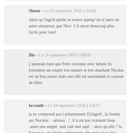
Shane
-
Le 22 septembre 2018 à 21h58
Ainsi qu’Ingrid quelle se trouve quelqu’un d’autre un
autre amoureux que Nico. CA serait beaucoup plus
facile pour tous!
filo
-
Le 24 septembre 2018 à 09h56
j’aimerais bien que Peter revienne avec helene ils
formaient un couple tres mature et tres attachant Nicolas
est un bon acteur mais son rôle est nonchalant et coureur
de filles
lavande
-
Le 24 septembre 2018 à 13h15
je ne comprend pas l,acharnement D;Ingrid ,,la fixette
sur Nocolas .. sérieux , ! ,il n,est pas vraiment beau
.assez peu soigné ,mal rasé mal sapé .. alors qu,elle ? la
Suissesse ,est plutôt sophistiquée elle peut viser plus