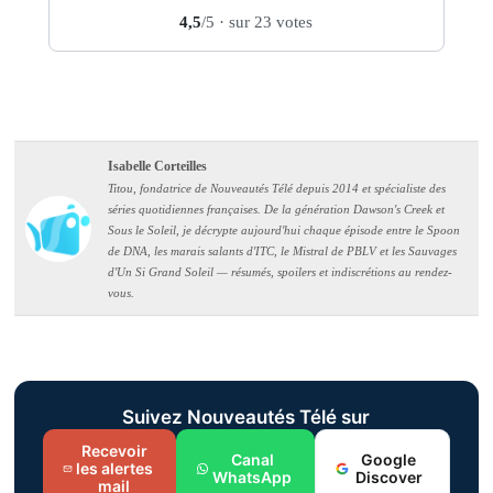
4,5
/5
· sur 23 votes
Isabelle Corteilles
Titou, fondatrice de Nouveautés Télé depuis 2014 et spécialiste des
séries quotidiennes françaises. De la génération Dawson's Creek et
Sous le Soleil, je décrypte aujourd'hui chaque épisode entre le Spoon
de DNA, les marais salants d'ITC, le Mistral de PBLV et les Sauvages
d'Un Si Grand Soleil — résumés, spoilers et indiscrétions au rendez-
vous.
Suivez Nouveautés Télé sur
Recevoir
Canal
Google
les alertes
WhatsApp
Discover
mail