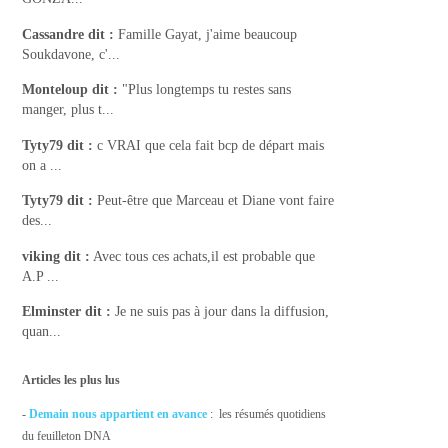
Cassandre
dit :
Famille Gayat, j'aime beaucoup
Soukdavone, c'...
Monteloup
dit :
"Plus longtemps tu restes sans
manger, plus t...
Tyty79
dit :
c VRAI que cela fait bcp de départ mais
on a ...
Tyty79
dit :
Peut-être que Marceau et Diane vont faire
des...
viking
dit :
Avec tous ces achats,il est probable que
A.P ...
Elminster
dit :
Je ne suis pas à jour dans la diffusion,
quan...
Articles les plus lus
-
Demain nous appartient en avance
: les résumés quotidiens
du feuilleton DNA