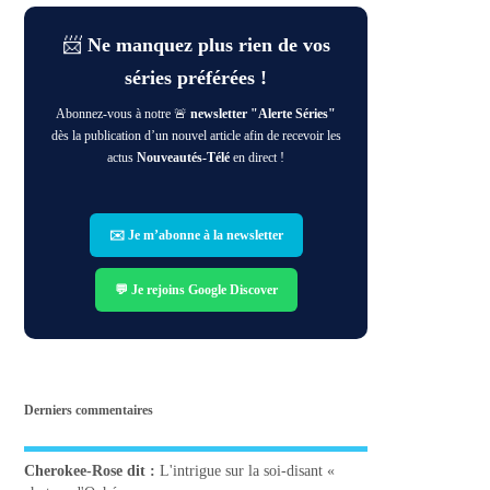
📨
Ne manquez plus rien de vos
séries préférées !
Abonnez-vous à notre 🚨
newsletter "Alerte Séries"
dès la publication d’un nouvel article afin de recevoir les
actus
Nouveautés-Télé
en direct !
✉️ Je m’abonne à la newsletter
💬 Je rejoins Google Discover
Derniers commentaires
Cherokee-Rose
dit :
L'intrigue sur la soi-disant «