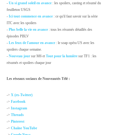
-
Un si grand soleil en avance
: les spoilers, casting et résumé du
feuilleton USGS
-
Ici tout commence en avance
: ce qu'il faut savoir sur la série
ITC avec les spoilers
-
Plus belle la vie en avance
: tous les résumés détaillés des
épisodes PBLV
-
Les feux de l'amour en avance
: le soap opéra US avec les
spoilers chaque semaine.
-
Nouveau jour
sur M6 et
Tout pour la lumière
sur TF1 : les
résumés et spoilers chaque jour
Les réseaux sociaux de Nouveautés Télé :
->
X (ex-Twitter)
->
Facebook
->
Instagram
->
Threads
->
Pinterest
->
Chaîne YouTube
->
Google News