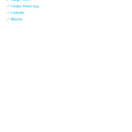
->
Chaîne WhatsApp
->
Linkedin
->
Bluesky