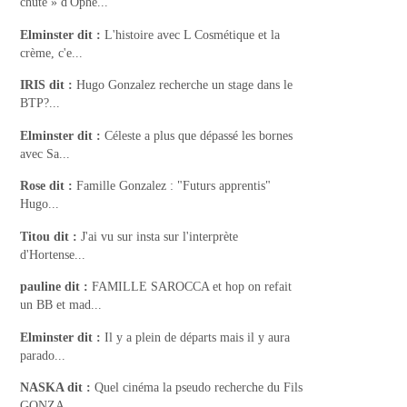
chute » d'Ophé...
Elminster
dit :
L'histoire avec L Cosmétique et la
crème, c'e...
IRIS
dit :
Hugo Gonzalez recherche un stage dans le
BTP?...
Elminster
dit :
Céleste a plus que dépassé les bornes
avec Sa...
Rose
dit :
Famille Gonzalez : "Futurs apprentis"
Hugo...
Titou
dit :
J'ai vu sur insta sur l'interprète
d'Hortense...
pauline
dit :
FAMILLE SAROCCA et hop on refait
un BB et mad...
Elminster
dit :
Il y a plein de départs mais il y aura
parado...
NASKA
dit :
Quel cinéma la pseudo recherche du Fils
GONZA...