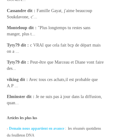
Cassandre
dit :
Famille Gayat, j'aime beaucoup
Soukdavone, c'...
Monteloup
dit :
"Plus longtemps tu restes sans
manger, plus t...
Tyty79
dit :
c VRAI que cela fait bcp de départ mais
on a ...
Tyty79
dit :
Peut-être que Marceau et Diane vont faire
des...
viking
dit :
Avec tous ces achats,il est probable que
A.P ...
Elminster
dit :
Je ne suis pas à jour dans la diffusion,
quan...
Articles les plus lus
-
Demain nous appartient en avance
: les résumés quotidiens
du feuilleton DNA