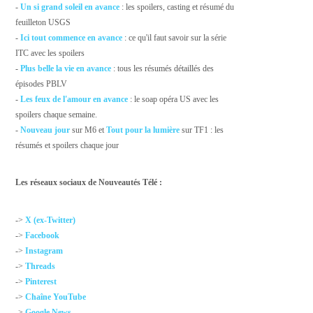
-
Un si grand soleil en avance
: les spoilers, casting et résumé du
feuilleton USGS
-
Ici tout commence en avance
: ce qu'il faut savoir sur la série
ITC avec les spoilers
-
Plus belle la vie en avance
: tous les résumés détaillés des
épisodes PBLV
-
Les feux de l'amour en avance
: le soap opéra US avec les
spoilers chaque semaine.
-
Nouveau jour
sur M6 et
Tout pour la lumière
sur TF1 : les
résumés et spoilers chaque jour
Les réseaux sociaux de Nouveautés Télé :
->
X (ex-Twitter)
->
Facebook
->
Instagram
->
Threads
->
Pinterest
->
Chaîne YouTube
->
Google News