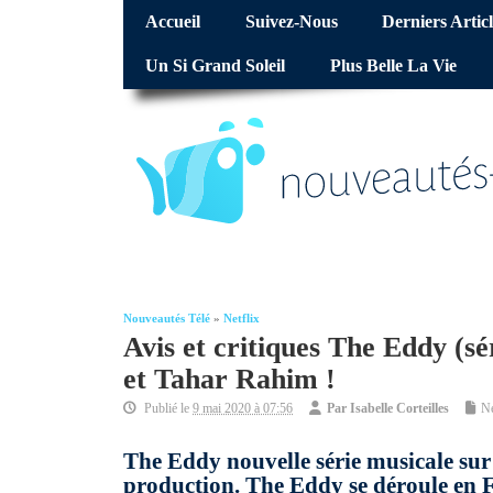
Accueil
Suivez-Nous
Derniers Articl
Un Si Grand Soleil
Plus Belle La Vie
Nouveautés Télé
»
Netflix
Avis et critiques The Eddy (sé
et Tahar Rahim !
Publié le
9 mai 2020 à 07:56
Par
Isabelle Corteilles
Ne
The Eddy nouvelle série musicale sur
production. The Eddy se déroule en Fr