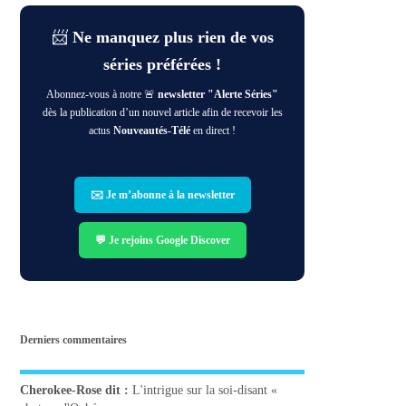
📨
Ne manquez plus rien de vos
séries préférées !
Abonnez-vous à notre 🚨
newsletter "Alerte Séries"
dès la publication d’un nouvel article afin de recevoir les
actus
Nouveautés-Télé
en direct !
✉️ Je m’abonne à la newsletter
💬 Je rejoins Google Discover
Derniers commentaires
Cherokee-Rose
dit :
L'intrigue sur la soi-disant «