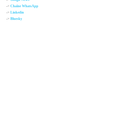
->
Chaîne WhatsApp
->
Linkedin
->
Bluesky