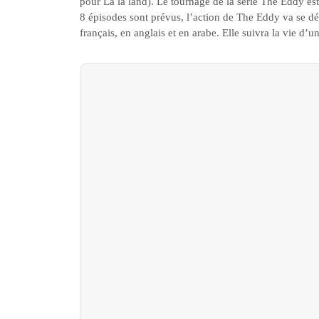
pour La la land). Le tournage de la série The Eddy es
8 épisodes sont prévus, l’action de The Eddy va se dér
français, en anglais et en arabe. Elle suivra la vie d’