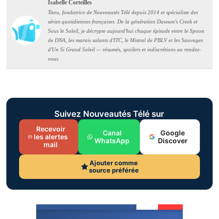
Isabelle Corteilles
Titou, fondatrice de Nouveautés Télé depuis 2014 et spécialiste des
séries quotidiennes françaises. De la génération Dawson's Creek et
Sous le Soleil, je décrypte aujourd'hui chaque épisode entre le Spoon
de DNA, les marais salants d'ITC, le Mistral de PBLV et les Sauvages
d'Un Si Grand Soleil — résumés, spoilers et indiscrétions au rendez-
vous.
Suivez Nouveautés Télé sur
Recevoir
Canal
Google
les alertes
WhatsApp
Discover
mail
Ajouter comme
source préférée