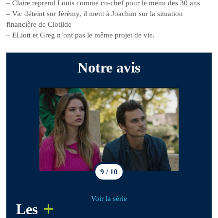
– Claire reprend Louis comme co-chef pour le menu des 30 ans
– Vic déteint sur Jérémy, il ment à Joachim sur la situation
financière de Clotilde
– ELiott et Greg n’ont pas le même projet de vie.
Notre avis
9 / 10
Voir la série
+
Les