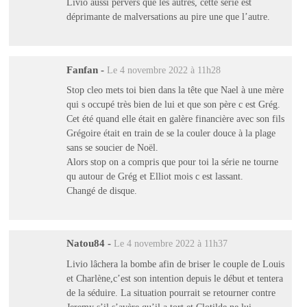
Livio aussi pervers que les autres, cette série est
déprimante de malversations au pire une que l’autre.
Fanfan
-
Le 4 novembre 2022 à 11h28
Stop cleo mets toi bien dans la tête que Nael à une mère
qui s occupé très bien de lui et que son père c est Grég.
Cet été quand elle était en galère financière avec son fils
Grégoire était en train de se la couler douce à la plage
sans se soucier de Noël.
Alors stop on a compris que pour toi la série ne tourne
qu autour de Grég et Elliot mois c est lassant.
Changé de disque.
Natou84
-
Le 4 novembre 2022 à 11h37
Livio lâchera la bombe afin de briser le couple de Louis
et Charlène,c’est son intention depuis le début et tentera
de la séduire. La situation pourrait se retourner contre
Jeremy s’il s’avère qu’il a tort et Clotilde ne lui