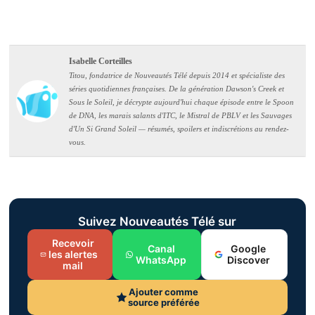
Isabelle Corteilles
Titou, fondatrice de Nouveautés Télé depuis 2014 et spécialiste des
séries quotidiennes françaises. De la génération Dawson's Creek et
Sous le Soleil, je décrypte aujourd'hui chaque épisode entre le Spoon
de DNA, les marais salants d'ITC, le Mistral de PBLV et les Sauvages
d'Un Si Grand Soleil — résumés, spoilers et indiscrétions au rendez-
vous.
Suivez Nouveautés Télé sur
Recevoir
Canal
Google
les alertes
WhatsApp
Discover
mail
Ajouter comme
source préférée