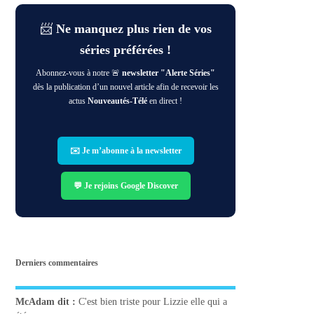
📨
Ne manquez plus rien de vos
séries préférées !
Abonnez-vous à notre 🚨
newsletter "Alerte Séries"
dès la publication d’un nouvel article afin de recevoir les
actus
Nouveautés-Télé
en direct !
✉️ Je m’abonne à la newsletter
💬 Je rejoins Google Discover
Derniers commentaires
McAdam
dit :
C'est bien triste pour Lizzie elle qui a