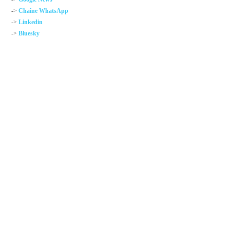
->
Chaîne WhatsApp
->
Linkedin
->
Bluesky