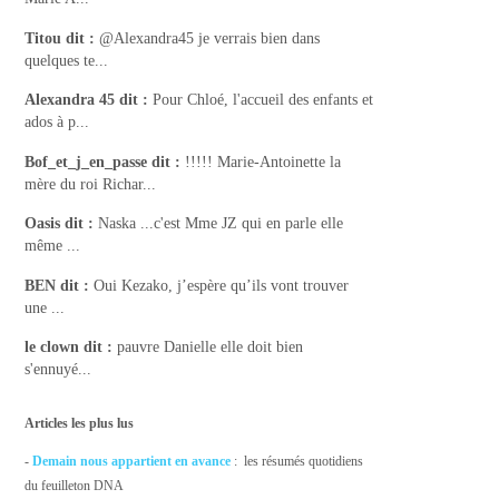
Titou
dit :
@Alexandra45 je verrais bien dans
quelques te...
Alexandra 45
dit :
Pour Chloé, l'accueil des enfants et
ados à p...
Bof_et_j_en_passe
dit :
!!!!! Marie-Antoinette la
mère du roi Richar...
Oasis
dit :
Naska ...c'est Mme JZ qui en parle elle
même ...
BEN
dit :
Oui Kezako, j’espère qu’ils vont trouver
une ...
le clown
dit :
pauvre Danielle elle doit bien
s'ennuyé...
Articles les plus lus
-
Demain nous appartient en avance
: les résumés quotidiens
du feuilleton DNA