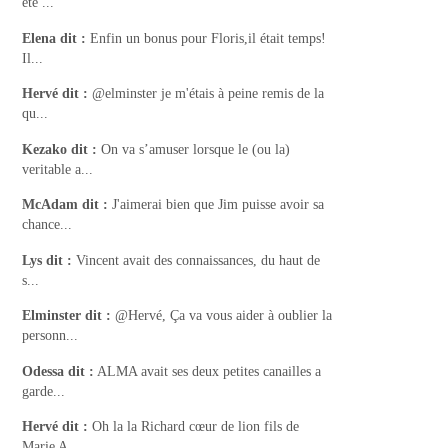
été ...
Elena
dit :
Enfin un bonus pour Floris,il était temps!
Il...
Hervé
dit :
@elminster je m'étais à peine remis de la
qu...
Kezako
dit :
On va s’amuser lorsque le (ou la)
veritable a...
McAdam
dit :
J'aimerai bien que Jim puisse avoir sa
chance...
Lys
dit :
Vincent avait des connaissances, du haut de
s...
Elminster
dit :
@Hervé, Ça va vous aider à oublier la
personn...
Odessa
dit :
ALMA avait ses deux petites canailles a
garde...
Hervé
dit :
Oh la la Richard cœur de lion fils de
Marie A...