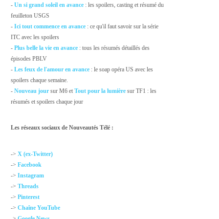
-
Un si grand soleil en avance
: les spoilers, casting et résumé du
feuilleton USGS
-
Ici tout commence en avance
: ce qu'il faut savoir sur la série
ITC avec les spoilers
-
Plus belle la vie en avance
: tous les résumés détaillés des
épisodes PBLV
-
Les feux de l'amour en avance
: le soap opéra US avec les
spoilers chaque semaine.
-
Nouveau jour
sur M6 et
Tout pour la lumière
sur TF1 : les
résumés et spoilers chaque jour
Les réseaux sociaux de Nouveautés Télé :
->
X (ex-Twitter)
->
Facebook
->
Instagram
->
Threads
->
Pinterest
->
Chaîne YouTube
->
Google News