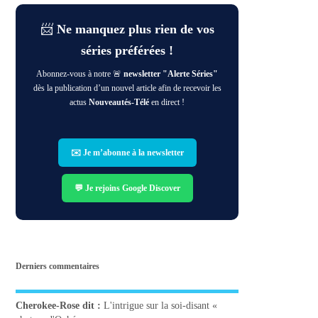
📨
Ne manquez plus rien de vos
séries préférées !
Abonnez-vous à notre 🚨
newsletter "Alerte Séries"
dès la publication d’un nouvel article afin de recevoir les
actus
Nouveautés-Télé
en direct !
✉️ Je m’abonne à la newsletter
💬 Je rejoins Google Discover
Derniers commentaires
Cherokee-Rose
dit :
L'intrigue sur la soi-disant «