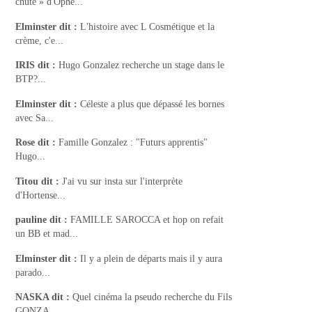
chute » d'Ophé...
Elminster
dit :
L'histoire avec L Cosmétique et la
crème, c'e...
IRIS
dit :
Hugo Gonzalez recherche un stage dans le
BTP?...
Elminster
dit :
Céleste a plus que dépassé les bornes
avec Sa...
Rose
dit :
Famille Gonzalez : "Futurs apprentis"
Hugo...
Titou
dit :
J'ai vu sur insta sur l'interprète
d'Hortense...
pauline
dit :
FAMILLE SAROCCA et hop on refait
un BB et mad...
Elminster
dit :
Il y a plein de départs mais il y aura
parado...
NASKA
dit :
Quel cinéma la pseudo recherche du Fils
GONZA...