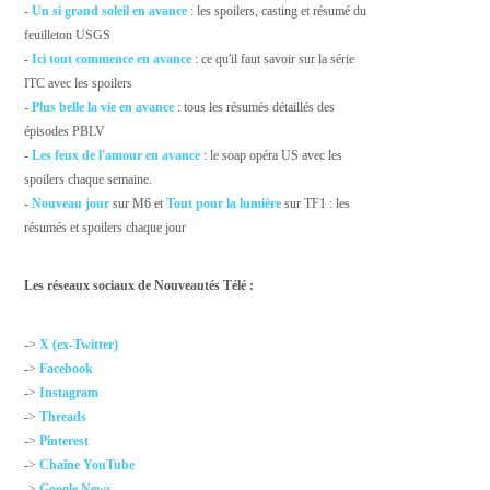
-
Un si grand soleil en avance
: les spoilers, casting et résumé du
feuilleton USGS
-
Ici tout commence en avance
: ce qu'il faut savoir sur la série
ITC avec les spoilers
-
Plus belle la vie en avance
: tous les résumés détaillés des
épisodes PBLV
-
Les feux de l'amour en avance
: le soap opéra US avec les
spoilers chaque semaine.
-
Nouveau jour
sur M6 et
Tout pour la lumière
sur TF1 : les
résumés et spoilers chaque jour
Les réseaux sociaux de Nouveautés Télé :
->
X (ex-Twitter)
->
Facebook
->
Instagram
->
Threads
->
Pinterest
->
Chaîne YouTube
->
Google News