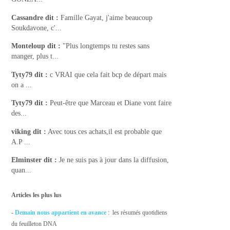
Cassandre
dit :
Famille Gayat, j'aime beaucoup
Soukdavone, c'...
Monteloup
dit :
"Plus longtemps tu restes sans
manger, plus t...
Tyty79
dit :
c VRAI que cela fait bcp de départ mais
on a ...
Tyty79
dit :
Peut-être que Marceau et Diane vont faire
des...
viking
dit :
Avec tous ces achats,il est probable que
A.P ...
Elminster
dit :
Je ne suis pas à jour dans la diffusion,
quan...
Articles les plus lus
-
Demain nous appartient en avance
: les résumés quotidiens
du feuilleton DNA