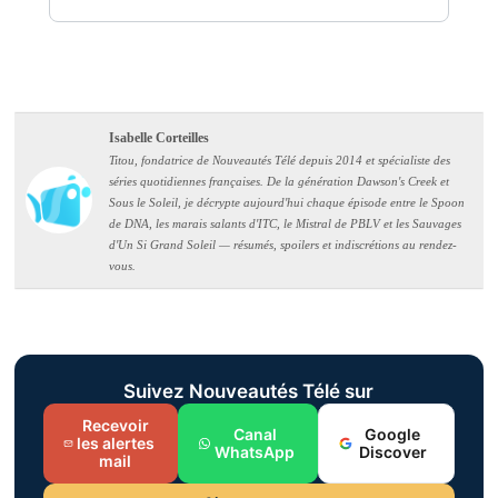
Isabelle Corteilles
Titou, fondatrice de Nouveautés Télé depuis 2014 et spécialiste des
séries quotidiennes françaises. De la génération Dawson's Creek et
Sous le Soleil, je décrypte aujourd'hui chaque épisode entre le Spoon
de DNA, les marais salants d'ITC, le Mistral de PBLV et les Sauvages
d'Un Si Grand Soleil — résumés, spoilers et indiscrétions au rendez-
vous.
Suivez Nouveautés Télé sur
Recevoir
Canal
Google
les alertes
WhatsApp
Discover
mail