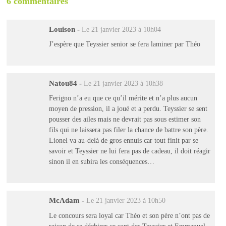
6 commentaires
Louison
-
Le 21 janvier 2023 à 10h04
J’espère que Teyssier senior se fera laminer par Théo
Natou84
-
Le 21 janvier 2023 à 10h38
Ferigno n’a eu que ce qu’il mérite et n’a plus aucun
moyen de pression, il a joué et a perdu. Teyssier se sent
pousser des ailes mais ne devrait pas sous estimer son
fils qui ne laissera pas filer la chance de battre son père.
Lionel va au-delà de gros ennuis car tout finit par se
savoir et Teyssier ne lui fera pas de cadeau, il doit réagir
sinon il en subira les conséquences…
McAdam
-
Le 21 janvier 2023 à 10h50
Le concours sera loyal car Théo et son père n’ont pas de
raison de se déchirer ce sont des Teyssier et Emmanuel