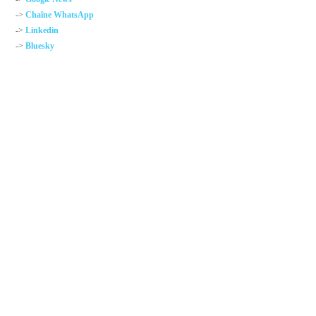
->
Chaîne WhatsApp
->
Linkedin
->
Bluesky