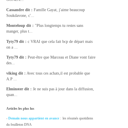
Cassandre
dit :
Famille Gayat, j'aime beaucoup
Soukdavone, c'...
Monteloup
dit :
"Plus longtemps tu restes sans
manger, plus t...
Tyty79
dit :
c VRAI que cela fait bcp de départ mais
on a ...
Tyty79
dit :
Peut-être que Marceau et Diane vont faire
des...
viking
dit :
Avec tous ces achats,il est probable que
A.P ...
Elminster
dit :
Je ne suis pas à jour dans la diffusion,
quan...
Articles les plus lus
-
Demain nous appartient en avance
: les résumés quotidiens
du feuilleton DNA