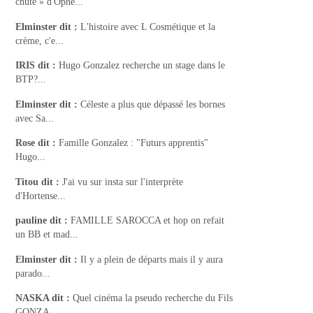
chute » d'Ophé...
Elminster
dit :
L'histoire avec L Cosmétique et la
crème, c'e...
IRIS
dit :
Hugo Gonzalez recherche un stage dans le
BTP?...
Elminster
dit :
Céleste a plus que dépassé les bornes
avec Sa...
Rose
dit :
Famille Gonzalez : "Futurs apprentis"
Hugo...
Titou
dit :
J'ai vu sur insta sur l'interprète
d'Hortense...
pauline
dit :
FAMILLE SAROCCA et hop on refait
un BB et mad...
Elminster
dit :
Il y a plein de départs mais il y aura
parado...
NASKA
dit :
Quel cinéma la pseudo recherche du Fils
GONZA...