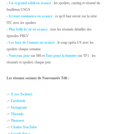
-
Un si grand soleil en avance
: les spoilers, casting et résumé du
feuilleton USGS
-
Ici tout commence en avance
: ce qu'il faut savoir sur la série
ITC avec les spoilers
-
Plus belle la vie en avance
: tous les résumés détaillés des
épisodes PBLV
-
Les feux de l'amour en avance
: le soap opéra US avec les
spoilers chaque semaine.
-
Nouveau jour
sur M6 et
Tout pour la lumière
sur TF1 : les
résumés et spoilers chaque jour
Les réseaux sociaux de Nouveautés Télé :
->
X (ex-Twitter)
->
Facebook
->
Instagram
->
Threads
->
Pinterest
->
Chaîne YouTube
->
Google News