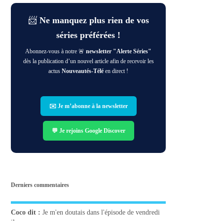
📨
Ne manquez plus rien de vos
séries préférées !
Abonnez-vous à notre 🚨
newsletter "Alerte Séries"
dès la publication d’un nouvel article afin de recevoir les
actus
Nouveautés-Télé
en direct !
✉️ Je m’abonne à la newsletter
💬 Je rejoins Google Discover
Derniers commentaires
Coco
dit :
Je m'en doutais dans l'épisode de vendredi