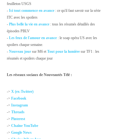
feuilleton USGS
-
Ici tout commence en avance
: ce qu'il faut savoir sur la série
ITC avec les spoilers
-
Plus belle la vie en avance
: tous les résumés détaillés des
épisodes PBLV
-
Les feux de l'amour en avance
: le soap opéra US avec les
spoilers chaque semaine.
-
Nouveau jour
sur M6 et
Tout pour la lumière
sur TF1 : les
résumés et spoilers chaque jour
Les réseaux sociaux de Nouveautés Télé :
->
X (ex-Twitter)
->
Facebook
->
Instagram
->
Threads
->
Pinterest
->
Chaîne YouTube
->
Google News