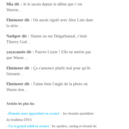
Mia
dit :
Je le savais depuis le début que c’est
Warren...
Elminster
dit :
On aurait rigolé avec Alex Lutz dans
la série...
Nathper
dit :
Shame on me Delgarbanzal, c'était
Thierry God...
yayacaméo
dit :
Pauvre Lizzie ! Elle ne mérite pas
que Waren ...
Elminster
dit :
Ça s'annonce plutôt mal pour qu'ils
finissent...
Elminster
dit :
J'aime bien l'angle de la photo où
Waren tien...
Articles les plus lus
-
Demain nous appartient en avance
: les résumés quotidiens
du feuilleton DNA
-
Un si grand soleil en avance
: les spoilers, casting et résumé du