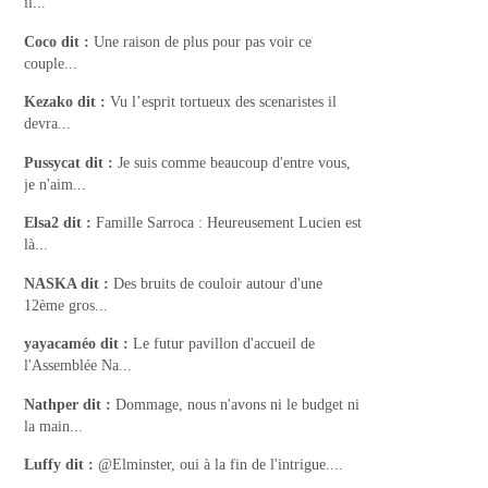
il...
Coco
dit :
Une raison de plus pour pas voir ce
couple...
Kezako
dit :
Vu l’esprit tortueux des scenaristes il
devra...
Pussycat
dit :
Je suis comme beaucoup d'entre vous,
je n'aim...
Elsa2
dit :
Famille Sarroca : Heureusement Lucien est
là...
NASKA
dit :
Des bruits de couloir autour d'une
12ème gros...
yayacaméo
dit :
Le futur pavillon d'accueil de
l'Assemblée Na...
Nathper
dit :
Dommage, nous n'avons ni le budget ni
la main...
Luffy
dit :
@Elminster, oui à la fin de l'intrigue....