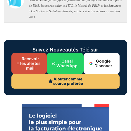
Sous le Soleil, je décrypte aujourd'hui chaque épisode entre le Spoon
de DNA, les marais salants d'ITC, le Mistral de PBLV et les Sauvages
d'Un Si Grand Soleil — résumés, spoilers et indiscrétions au rendez-
vous.
Suivez Nouveautés Télé sur
Recevoir
Canal
Google
les alertes
WhatsApp
Discover
mail
Ajouter comme
source préférée