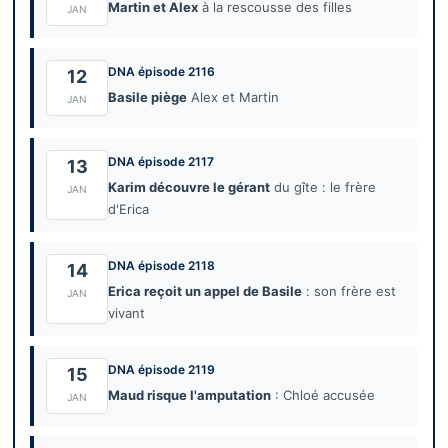
Martin et Alex
à la rescousse des filles
JAN
DNA épisode 2116
12
Basile piège
Alex et Martin
JAN
DNA épisode 2117
13
Karim découvre le gérant
du gîte : le frère
JAN
d'Erica
DNA épisode 2118
14
Erica reçoit un appel de Basile
: son frère est
JAN
vivant
DNA épisode 2119
15
Maud risque l'amputation
: Chloé accusée
JAN