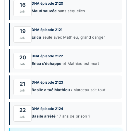
DNA épisode 2120
16
Maud sauvée
sans séquelles
JAN
DNA épisode 2121
19
Erica
seule avec Mathieu, grand danger
JAN
DNA épisode 2122
20
Erica s'échappe
et Mathieu est mort
JAN
DNA épisode 2123
21
Basile a tué Mathieu
: Marceau sait tout
JAN
DNA épisode 2124
22
Basile arrêté
: 7 ans de prison ?
JAN