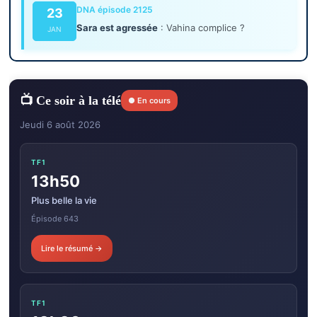
DNA épisode 2125
23
Sara est agressée
: Vahina complice ?
JAN
📺 Ce soir à la télé
● En cours
Jeudi 6 août 2026
TF1
13h50
Plus belle la vie
Épisode 643
Lire le résumé →
TF1