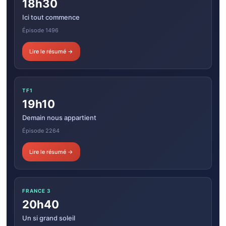
18h30
Ici tout commence
Épisode 1496
Lire le résumé →
TF1
19h10
Demain nous appartient
Épisode 2264
Lire le résumé →
FRANCE 3
20h40
Un si grand soleil