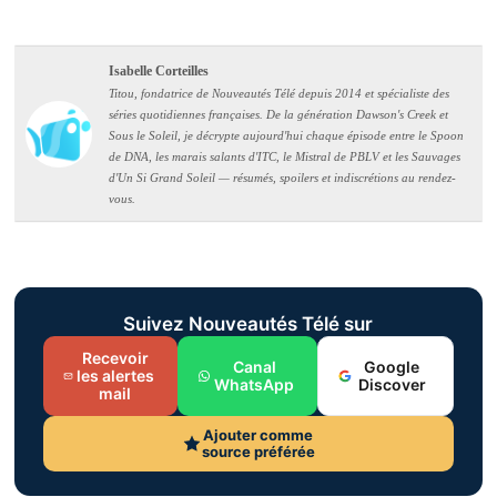
Isabelle Corteilles
Titou, fondatrice de Nouveautés Télé depuis 2014 et spécialiste des
séries quotidiennes françaises. De la génération Dawson's Creek et
Sous le Soleil, je décrypte aujourd'hui chaque épisode entre le Spoon
de DNA, les marais salants d'ITC, le Mistral de PBLV et les Sauvages
d'Un Si Grand Soleil — résumés, spoilers et indiscrétions au rendez-
vous.
Suivez Nouveautés Télé sur
Recevoir
Canal
Google
les alertes
WhatsApp
Discover
mail
Ajouter comme
source préférée