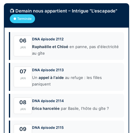
📺 Demain nous appartient – Intrigue "L'escapade"
● Terminée
DNA épisode 2112
06
Raphaëlle et Chloé
en panne, pas d'électricité
JAN
au gîte
DNA épisode 2113
07
Un
appel à l'aide
au refuge : les filles
JAN
paniquent
DNA épisode 2114
08
Erica harcelée
par Basile, l'hôte du gîte ?
JAN
DNA épisode 2115
09