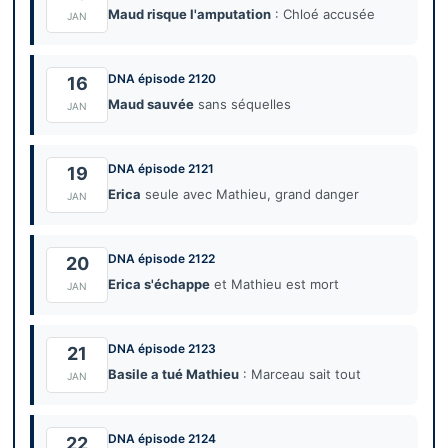
Maud risque l'amputation
: Chloé accusée
JAN
DNA épisode 2120
16
Maud sauvée
sans séquelles
JAN
DNA épisode 2121
19
Erica
seule avec Mathieu, grand danger
JAN
DNA épisode 2122
20
Erica s'échappe
et Mathieu est mort
JAN
DNA épisode 2123
21
Basile a tué Mathieu
: Marceau sait tout
JAN
DNA épisode 2124
22