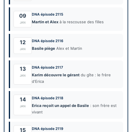
DNA épisode 2115
09
Martin et Alex
à la rescousse des filles
JAN
DNA épisode 2116
12
Basile piège
Alex et Martin
JAN
DNA épisode 2117
13
Karim découvre le gérant
du gîte : le frère
JAN
d'Erica
DNA épisode 2118
14
Erica reçoit un appel de Basile
: son frère est
JAN
vivant
DNA épisode 2119
15