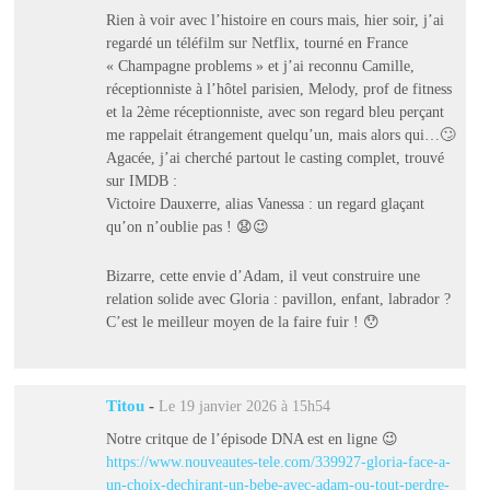
Rien à voir avec l’histoire en cours mais, hier soir, j’ai
regardé un téléfilm sur Netflix, tourné en France
« Champagne problems » et j’ai reconnu Camille,
réceptionniste à l’hôtel parisien, Melody, prof de fitness
et la 2ème réceptionniste, avec son regard bleu perçant
me rappelait étrangement quelqu’un, mais alors qui…🙄
Agacée, j’ai cherché partout le casting complet, trouvé
sur IMDB :
Victoire Dauxerre, alias Vanessa : un regard glaçant
qu’on n’oublie pas ! 😧😉
Bizarre, cette envie d’Adam, il veut construire une
relation solide avec Gloria : pavillon, enfant, labrador ?
C’est le meilleur moyen de la faire fuir ! 😯
Titou
-
Le 19 janvier 2026 à 15h54
Notre critque de l’épisode DNA est en ligne 😉
https://www.nouveautes-tele.com/339927-gloria-face-a-
un-choix-dechirant-un-bebe-avec-adam-ou-tout-perdre-