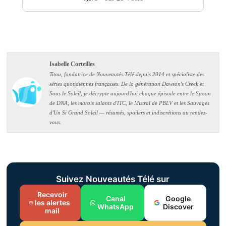
Isabelle Corteilles
Titou, fondatrice de Nouveautés Télé depuis 2014 et spécialiste des
séries quotidiennes françaises. De la génération Dawson's Creek et
Sous le Soleil, je décrypte aujourd'hui chaque épisode entre le Spoon
de DNA, les marais salants d'ITC, le Mistral de PBLV et les Sauvages
d'Un Si Grand Soleil — résumés, spoilers et indiscrétions au rendez-
vous.
Suivez Nouveautés Télé sur
Recevoir
Canal
Google
les alertes
WhatsApp
Discover
mail