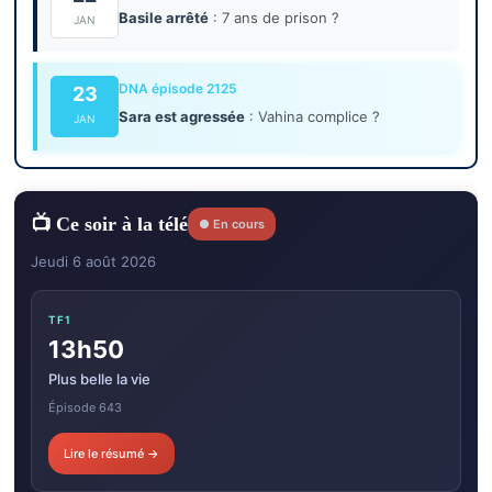
Basile arrêté
: 7 ans de prison ?
JAN
DNA épisode 2125
23
Sara est agressée
: Vahina complice ?
JAN
📺 Ce soir à la télé
● En cours
Jeudi 6 août 2026
TF1
13h50
Plus belle la vie
Épisode 643
Lire le résumé →