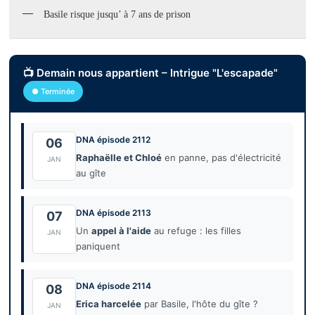
Basile risque jusqu’ à 7 ans de prison
📺 Demain nous appartient – Intrigue "L'escapade"
● Terminée
DNA épisode 2112
06
Raphaëlle et Chloé
en panne, pas d'électricité
JAN
au gîte
DNA épisode 2113
07
Un
appel à l'aide
au refuge : les filles
JAN
paniquent
DNA épisode 2114
08
Erica harcelée
par Basile, l'hôte du gîte ?
JAN