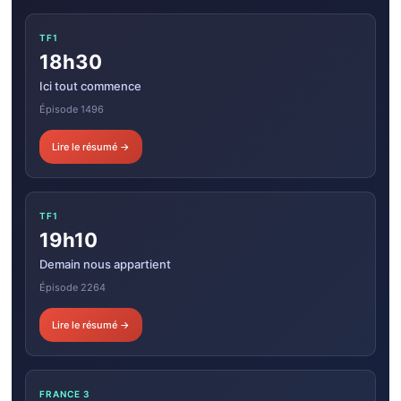
TF1
18h30
Ici tout commence
Épisode 1496
Lire le résumé →
TF1
19h10
Demain nous appartient
Épisode 2264
Lire le résumé →
FRANCE 3