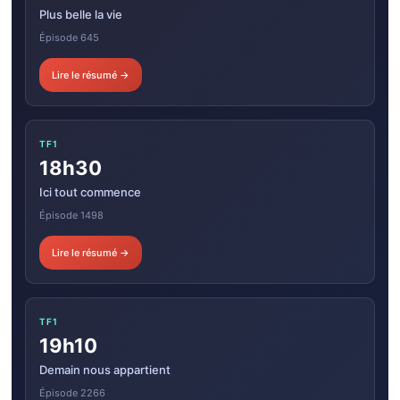
Plus belle la vie
Épisode 645
Lire le résumé →
TF1
18h30
Ici tout commence
Épisode 1498
Lire le résumé →
TF1
19h10
Demain nous appartient
Épisode 2266