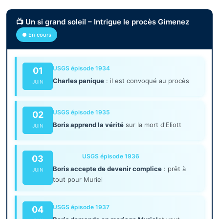
📺 Un si grand soleil – Intrigue le procès Gimenez
● En cours
USGS épisode 1934
01
Charles panique
: il est convoqué au procès
JUIN
USGS épisode 1935
02
Boris apprend la vérité
sur la mort d'Eliott
JUIN
USGS épisode 1936
03
Boris accepte de devenir complice
: prêt à
JUIN
tout pour Muriel
USGS épisode 1937
04