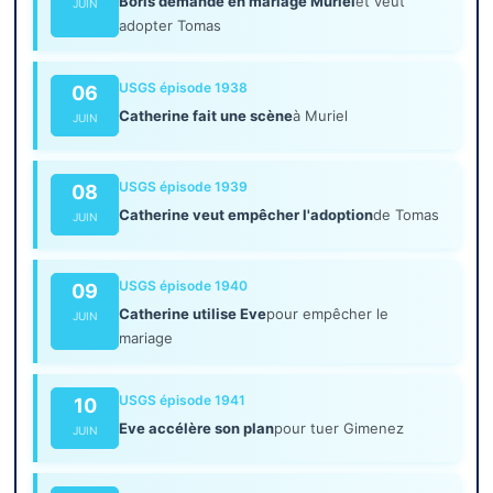
Boris demande en mariage Muriel
et veut
JUIN
adopter Tomas
USGS épisode 1938
06
Catherine fait une scène
à Muriel
JUIN
USGS épisode 1939
08
Catherine veut empêcher l'adoption
de Tomas
JUIN
USGS épisode 1940
09
Catherine utilise Eve
pour empêcher le
JUIN
mariage
USGS épisode 1941
10
Eve accélère son plan
pour tuer Gimenez
JUIN