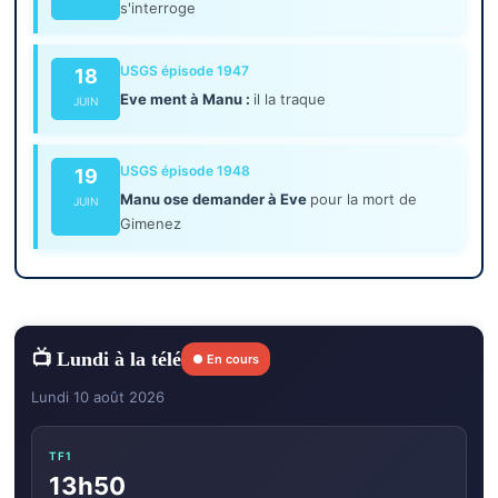
s'interroge
USGS épisode 1947
18
Eve ment à Manu :
il la traque
JUIN
USGS épisode 1948
19
Manu ose demander à Eve
pour la mort de
JUIN
Gimenez
📺 Lundi à la télé
● En cours
Lundi 10 août 2026
TF1
13h50