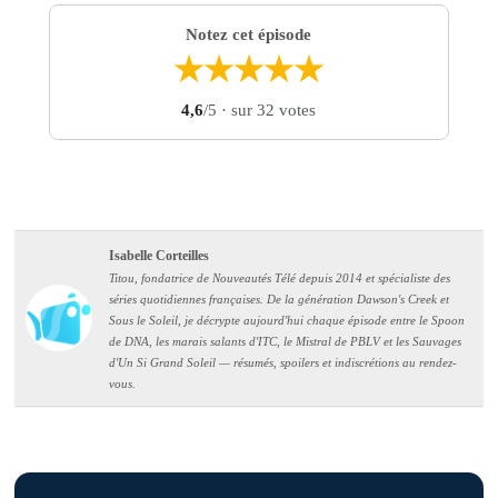
Notez cet épisode
★
★
★
★
★
4,6
/5
· sur 32 votes
Isabelle Corteilles
Titou, fondatrice de Nouveautés Télé depuis 2014 et spécialiste des
séries quotidiennes françaises. De la génération Dawson's Creek et
Sous le Soleil, je décrypte aujourd'hui chaque épisode entre le Spoon
de DNA, les marais salants d'ITC, le Mistral de PBLV et les Sauvages
d'Un Si Grand Soleil — résumés, spoilers et indiscrétions au rendez-
vous.