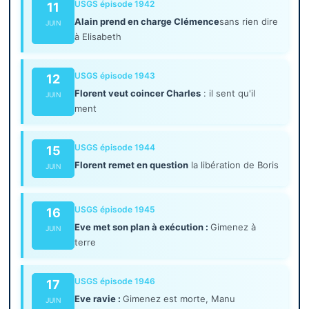
USGS épisode 1942
11
Alain prend en charge Clémence
sans rien dire
JUIN
à Elisabeth
USGS épisode 1943
12
Florent veut coincer Charles
: il sent qu'il
JUIN
ment
USGS épisode 1944
15
Florent remet en question
la libération de Boris
JUIN
USGS épisode 1945
16
Eve met son plan à exécution :
Gimenez à
JUIN
terre
USGS épisode 1946
17
Eve ravie :
Gimenez est morte, Manu
JUIN