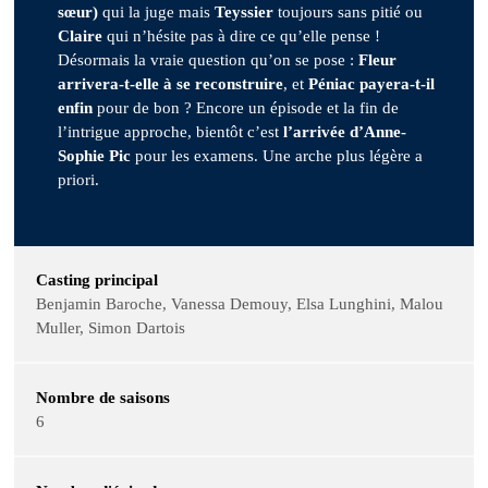
sœur)
qui la juge mais
Teyssier
toujours sans pitié ou
Claire
qui n’hésite pas à dire ce qu’elle pense !
Désormais la vraie question qu’on se pose :
Fleur
arrivera-t-elle à se reconstruire
, et
Péniac payera-t-il
enfin
pour de bon ? Encore un épisode et la fin de
l’intrigue approche, bientôt c’est
l’arrivée d’Anne-
Sophie Pic
pour les examens. Une arche plus légère a
priori.
Casting principal
Benjamin Baroche, Vanessa Demouy, Elsa Lunghini, Malou
Muller, Simon Dartois
Nombre de saisons
6