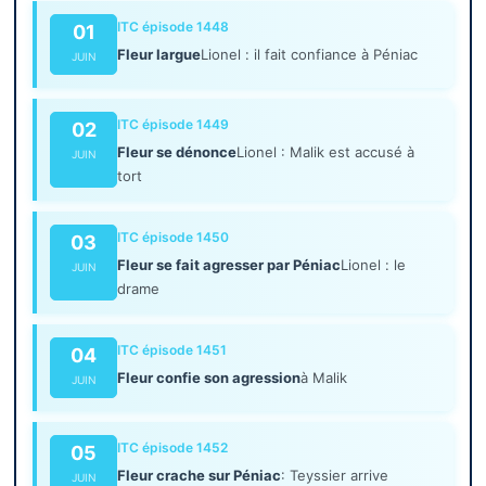
ITC épisode 1448
01
Fleur largue
Lionel : il fait confiance à Péniac
JUIN
ITC épisode 1449
02
Fleur se dénonce
Lionel : Malik est accusé à
JUIN
tort
ITC épisode 1450
03
Fleur se fait agresser par Péniac
Lionel : le
JUIN
drame
ITC épisode 1451
04
Fleur confie son agression
à Malik
JUIN
ITC épisode 1452
05
Fleur crache sur Péniac
: Teyssier arrive
JUIN