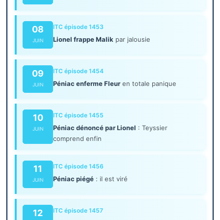
ITC épisode 1453
08
Lionel frappe Malik
par jalousie
JUIN
ITC épisode 1454
09
Péniac enferme Fleur
en totale panique
JUIN
ITC épisode 1455
10
Péniac dénoncé par Lionel
: Teyssier
JUIN
comprend enfin
ITC épisode 1456
11
Péniac piégé
: il est viré
JUIN
ITC épisode 1457
12