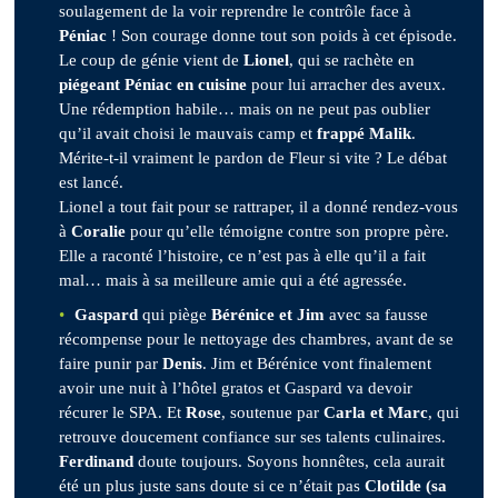
soulagement de la voir reprendre le contrôle face à
Péniac
! Son courage donne tout son poids à cet épisode.
Le coup de génie vient de
Lionel
, qui se rachète en
piégeant Péniac en cuisine
pour lui arracher des aveux.
Une rédemption habile… mais on ne peut pas oublier
qu’il avait choisi le mauvais camp et
frappé Malik
.
Mérite-t-il vraiment le pardon de Fleur si vite ? Le débat
est lancé.
Lionel a tout fait pour se rattraper, il a donné rendez-vous
à
Coralie
pour qu’elle témoigne contre son propre père.
Elle a raconté l’histoire, ce n’est pas à elle qu’il a fait
mal… mais à sa meilleure amie qui a été agressée.
Gaspard
qui piège
Bérénice et Jim
avec sa fausse
récompense pour le nettoyage des chambres, avant de se
faire punir par
Denis
. Jim et Bérénice vont finalement
avoir une nuit à l’hôtel gratos et Gaspard va devoir
récurer le SPA. Et
Rose
, soutenue par
Carla et Marc
, qui
retrouve doucement confiance sur ses talents culinaires.
Ferdinand
doute toujours. Soyons honnêtes, cela aurait
été un plus juste sans doute si ce n’était pas
Clotilde (sa