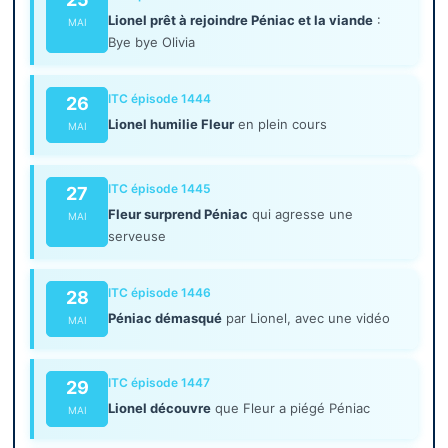
Lionel prêt à rejoindre Péniac et la viande
:
MAI
Bye bye Olivia
ITC épisode 1444
26
Lionel humilie Fleur
en plein cours
MAI
ITC épisode 1445
27
Fleur surprend Péniac
qui agresse une
MAI
serveuse
ITC épisode 1446
28
Péniac démasqué
par Lionel, avec une vidéo
MAI
ITC épisode 1447
29
Lionel découvre
que Fleur a piégé Péniac
MAI