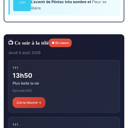
L'avenir de Péniac très sombre et
Fleur se
JUIN
libère
📺 Ce soir à la télé
● En cours
Jeudi 6 août 2026
TF1
13h50
Plus belle la vie
Épisode 643
Lire le résumé →
TF1