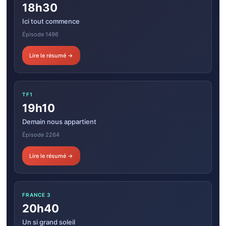
18h30
Ici tout commence
Épisode 1496
Lire le résumé →
TF1
19h10
Demain nous appartient
Épisode 2264
Lire le résumé →
FRANCE 3
20h40
Un si grand soleil