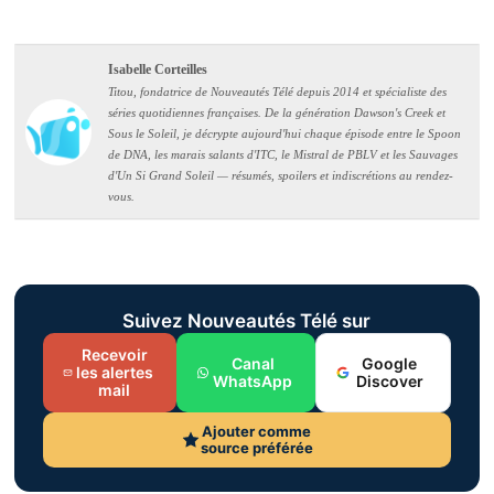
Isabelle Corteilles
Titou, fondatrice de Nouveautés Télé depuis 2014 et spécialiste des
séries quotidiennes françaises. De la génération Dawson's Creek et
Sous le Soleil, je décrypte aujourd'hui chaque épisode entre le Spoon
de DNA, les marais salants d'ITC, le Mistral de PBLV et les Sauvages
d'Un Si Grand Soleil — résumés, spoilers et indiscrétions au rendez-
vous.
Suivez Nouveautés Télé sur
Recevoir
Canal
Google
les alertes
WhatsApp
Discover
mail
Ajouter comme
source préférée