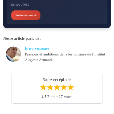
Épisode 1982
Lire le résumé →
Notre article parle de :
Ici tout commence
Passions et ambitions dans les cuisines de l’institut
Auguste Armand.
Notez cet épisode
★
★
★
★
★
4,5
/5
· sur 27 votes