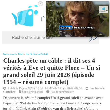
×
Nouveautés Télé
»
Un Si Grand Soleil
Charles pète un câble : il dit ses 4
vérités à Eve et quitte Flore – Un si
grand soleil 29 juin 2026 (épisode
1954 – résumé complet)
Publié le
15 juin 2026 à 10:04
- Modifié le
16 juin 2026 à 09:56
Par
Isabelle
Corteilles
Un si grand soleil
Pas de commentaire
Découvrez le
résumé complet Un si grand soleil
en avance avec
l’épisode 1954 du lundi 29 juin 2026 de France 3. Soupçonné à
tort d’infidélité, Alain (
Frédéric van den Driessche
) s’éloigne