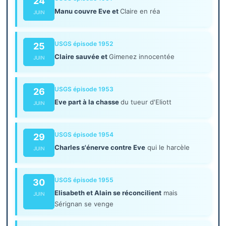
24
Manu couvre Eve et
Claire en réa
JUIN
USGS épisode 1952
25
Claire sauvée et
Gimenez innocentée
JUIN
USGS épisode 1953
26
Eve part à la chasse
du tueur d'Eliott
JUIN
USGS épisode 1954
29
Charles s'énerve contre Eve
qui le harcèle
JUIN
USGS épisode 1955
30
Elisabeth et Alain se réconcilient
mais
JUIN
Sérignan se venge