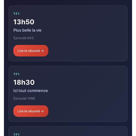
TF1
13h50
Plus belle la vie
Épisode 643
Lire le résumé →
TF1
18h30
Ici tout commence
Épisode 1496
Lire le résumé →
TF1