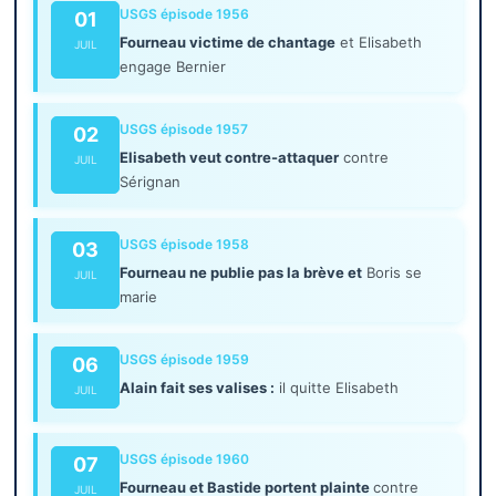
USGS épisode 1956
01
Fourneau victime de chantage
et Elisabeth
JUIL
engage Bernier
USGS épisode 1957
02
Elisabeth veut contre-attaquer
contre
JUIL
Sérignan
USGS épisode 1958
03
Fourneau ne publie pas la brève et
Boris se
JUIL
marie
USGS épisode 1959
06
Alain fait ses valises :
il quitte Elisabeth
JUIL
USGS épisode 1960
07
Fourneau et Bastide portent plainte
contre
JUIL