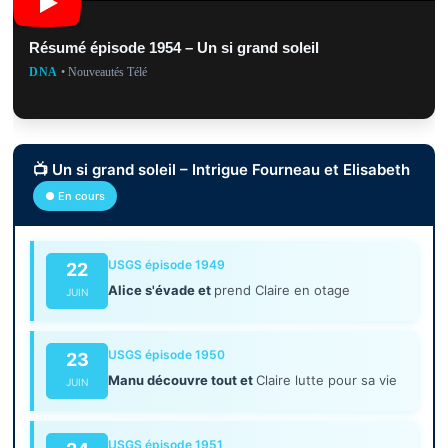
Résumé épisode 1954 – Un si grand soleil
DNA
• Nouveautés Télé
📺 Un si grand soleil – Intrigue Fourneau et Elisabeth
● En cours
USGS épisode 1949
22
Alice s'évade et
prend Claire en otage
JUIN
USGS épisode 1950
23
Manu découvre tout et
Claire lutte pour sa vie
JUIN
USGS épisode 1951