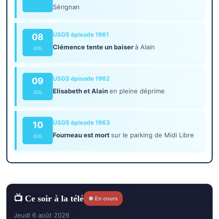
Sérignan
USGS épisode 1961
08
Clémence tente un baiser
à Alain
JUIL
USGS épisode 1962
09
Elisabeth et Alain
en pleine déprime
JUIL
USGS épisode 1963
10
Fourneau est mort
sur le parking de Midi Libre
JUIL
📺 Ce soir à la télé
● En cours
Jeudi 6 août 2026