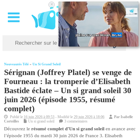
×
Nouveautés Télé
»
Un Si Grand Soleil
Sérignan (Joffrey Platel) se venge de
Fourneau : la tromperie d’Elisabeth
Bastide éclate – Un si grand soleil 30
juin 2026 (épisode 1955, résumé
complet)
Publié le
16 juin 2026 à 09:53
- Modifié le
29 juin 2026 à 18:06
Par
Isabelle
Corteilles
Un si grand soleil
3 commentaires
Découvrez le
résumé complet d’Un si grand soleil
en avance avec
l’épisode 1955 du mardi 30 juin 2026 de France 3. Elisabeth