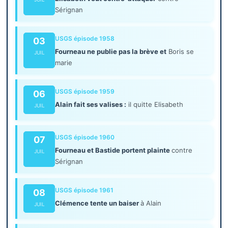
Sérignan
USGS épisode 1958
03
Fourneau ne publie pas la brève et
Boris se
JUIL
marie
USGS épisode 1959
06
Alain fait ses valises :
il quitte Elisabeth
JUIL
USGS épisode 1960
07
Fourneau et Bastide portent plainte
contre
JUIL
Sérignan
USGS épisode 1961
08
Clémence tente un baiser
à Alain
JUIL