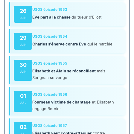
USGS épisode 1953
26
Eve part à la chasse
du tueur d'Eliott
JUIN
USGS épisode 1954
29
Charles s'énerve contre Eve
qui le harcèle
JUIN
USGS épisode 1955
30
Elisabeth et Alain se réconcilient
mais
JUIN
Sérignan se venge
USGS épisode 1956
01
Fourneau victime de chantage
et Elisabeth
JUIL
engage Bernier
USGS épisode 1957
02
Elisabeth veut contre-attaquer
contre
JUIL