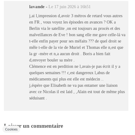
lavande
-
Le 17 juin 2026 à 16h51
j,ai l,impression d,avoir 3 métros de retard vous autres
en FR , vous voyez les épisodes en avances ? OK a
Berlin via le satellite ,on est toujours au procés et des
malveillances de Eve ! bon sang elle me gave celle-lá va
t-elle enfin payer pour ses méfaits ??? de quel droit se
mêle t-elle de la vie de Muriel et Thomas elle n,est que
la gr -mére et n,a aucun droit . Boris a bien fait
d,envoyer bouler sa mére .
Clémence est en perdition ne l,avais-je pas écrit il y a
quelques semaines !!! c,est dangereux l,abus de
médicaments qui plus est elle est médecin ..
j,éspére que Elisabeth ne va pas entamer une liaison
avec ce Nicolas il est laid , ,Alain est tout de même plus
séduisant .
Laisser un commentaire
Cookies