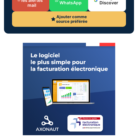
les alertes
WhatsApp
Discover
mail
Ajouter comme
source préférée