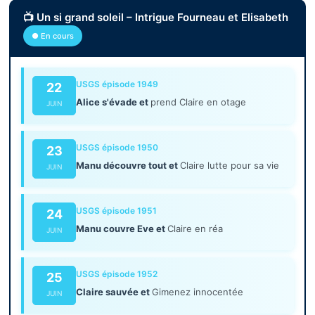
📺 Un si grand soleil – Intrigue Fourneau et Elisabeth
● En cours
USGS épisode 1949
22
Alice s'évade et
prend Claire en otage
JUIN
USGS épisode 1950
23
Manu découvre tout et
Claire lutte pour sa vie
JUIN
USGS épisode 1951
24
Manu couvre Eve et
Claire en réa
JUIN
USGS épisode 1952
25
Claire sauvée et
Gimenez innocentée
JUIN