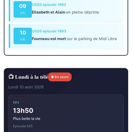
USGS épisode 1962
09
Elisabeth et Alain
en pleine déprime
JUIL
USGS épisode 1963
10
Fourneau est mort
sur le parking de Midi Libre
JUIL
📺 Lundi à la télé
● En cours
Lundi 10 août 2026
TF1
13h50
Plus belle la vie
Épisode 645