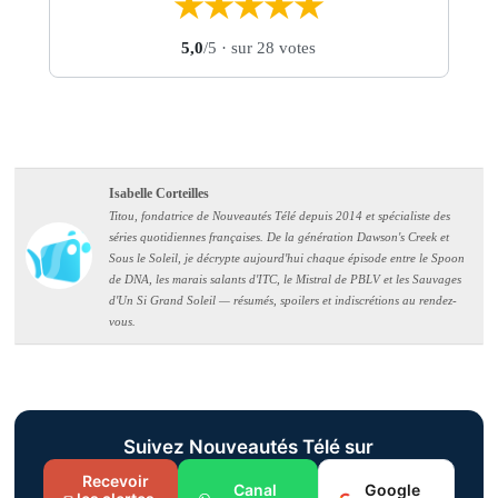
★
★
★
★
★
5,0
/5
· sur 28 votes
Isabelle Corteilles
Titou, fondatrice de Nouveautés Télé depuis 2014 et spécialiste des
séries quotidiennes françaises. De la génération Dawson's Creek et
Sous le Soleil, je décrypte aujourd'hui chaque épisode entre le Spoon
de DNA, les marais salants d'ITC, le Mistral de PBLV et les Sauvages
d'Un Si Grand Soleil — résumés, spoilers et indiscrétions au rendez-
vous.
Suivez Nouveautés Télé sur
Recevoir
Canal
Google