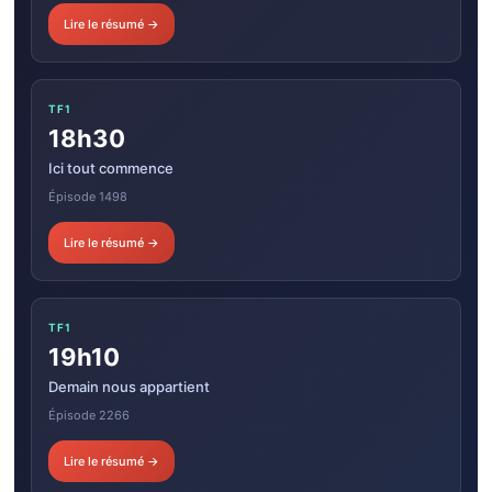
Lire le résumé →
TF1
18h30
Ici tout commence
Épisode 1498
Lire le résumé →
TF1
19h10
Demain nous appartient
Épisode 2266
Lire le résumé →