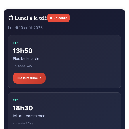
📺 Lundi à la télé
● En cours
Lundi 10 août 2026
TF1
13h50
Plus belle la vie
Épisode 645
Lire le résumé →
TF1
18h30
Ici tout commence
Épisode 1498