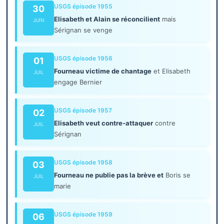
USGS épisode 1955
30
Elisabeth et Alain se réconcilient
mais
JUIN
Sérignan se venge
USGS épisode 1956
01
Fourneau victime de chantage
et Elisabeth
JUIL
engage Bernier
USGS épisode 1957
02
Elisabeth veut contre-attaquer
contre
JUIL
Sérignan
USGS épisode 1958
03
Fourneau ne publie pas la brève et
Boris se
JUIL
marie
USGS épisode 1959
06