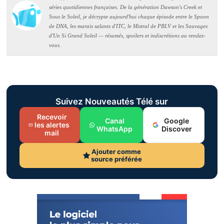
séries quotidiennes françaises. De la génération Dawson's Creek et
Sous le Soleil, je décrypte aujourd'hui chaque épisode entre le Spoon
de DNA, les marais salants d'ITC, le Mistral de PBLV et les Sauvages
d'Un Si Grand Soleil — résumés, spoilers et indiscrétions au rendez-
vous.
Suivez Nouveautés Télé sur
Recevoir
Canal
Google
les alertes
WhatsApp
Discover
mail
Ajouter comme
source préférée