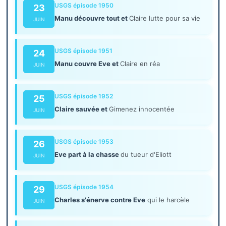
USGS épisode 1950
23
Manu découvre tout et
Claire lutte pour sa vie
JUIN
USGS épisode 1951
24
Manu couvre Eve et
Claire en réa
JUIN
USGS épisode 1952
25
Claire sauvée et
Gimenez innocentée
JUIN
USGS épisode 1953
26
Eve part à la chasse
du tueur d'Eliott
JUIN
USGS épisode 1954
29
Charles s'énerve contre Eve
qui le harcèle
JUIN