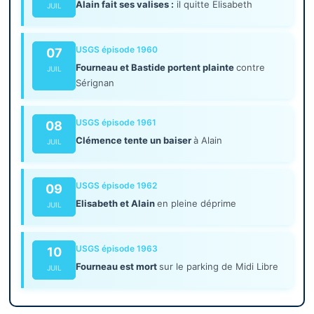
Alain fait ses valises :
il quitte Elisabeth
JUIL
USGS épisode 1960
07
Fourneau et Bastide portent plainte
contre
JUIL
Sérignan
USGS épisode 1961
08
Clémence tente un baiser
à Alain
JUIL
USGS épisode 1962
09
Elisabeth et Alain
en pleine déprime
JUIL
USGS épisode 1963
10
Fourneau est mort
sur le parking de Midi Libre
JUIL