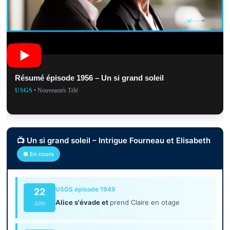
Résumé épisode 1956 – Un si grand soleil
USGS
• Nouveautés Télé
📺 Un si grand soleil – Intrigue Fourneau et Elisabeth
● En cours
USGS épisode 1949
22
Alice s'évade et
prend Claire en otage
JUIN