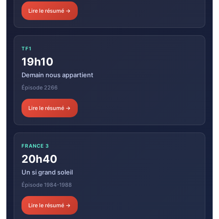
Lire le résumé →
TF1
19h10
Demain nous appartient
Épisode 2266
Lire le résumé →
FRANCE 3
20h40
Un si grand soleil
Épisode 1984-1988
Lire le résumé →