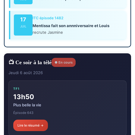
ITC épisode 1482
17
Mentissa fait son annniversaire et Louis
JUIL
recrute Jasmine
📺 Ce soir à la télé
● En cours
Jeudi 6 août 2026
TF1
13h50
Plus belle la vie
Épisode 643
Lire le résumé →