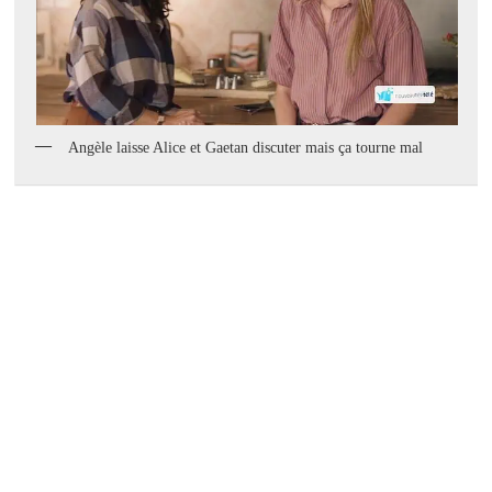
Angèle laisse Alice et Gaetan discuter mais ça tourne mal