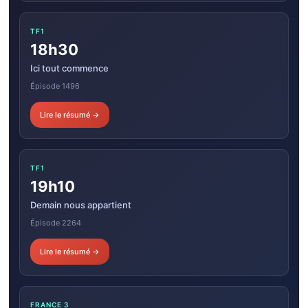
TF1
18h30
Ici tout commence
Épisode 1496
Lire le résumé →
TF1
19h10
Demain nous appartient
Épisode 2264
Lire le résumé →
FRANCE 3