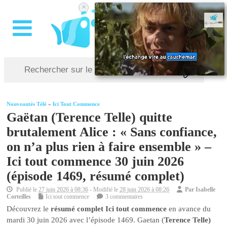
×
Nouveautés Télé
»
Ici Tout Commence
Gaëtan (Terence Telle) quitte
brutalement Alice : « Sans confiance,
on n’a plus rien à faire ensemble » –
Ici tout commence 30 juin 2026
(épisode 1469, résumé complet)
Publié le
27 juin 2026 à 08:36
- Modifié le
28 juin 2026 à 08:26
Par
Isabelle
Corteilles
Ici tout commence
3 commentaires
Découvrez le
résumé complet Ici tout commence
en avance du
mardi 30 juin 2026 avec l’épisode 1469. Gaetan (
Terence Telle)