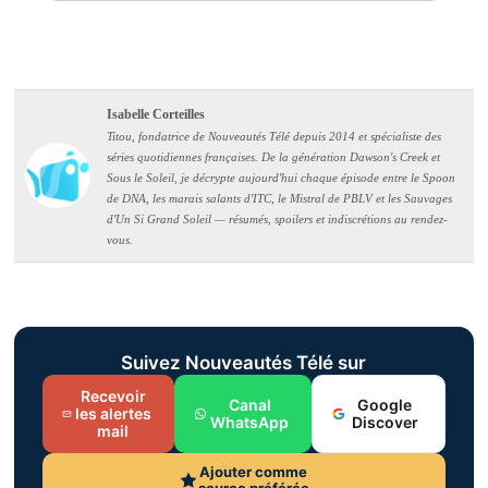
Isabelle Corteilles
Titou, fondatrice de Nouveautés Télé depuis 2014 et spécialiste des
séries quotidiennes françaises. De la génération Dawson's Creek et
Sous le Soleil, je décrypte aujourd'hui chaque épisode entre le Spoon
de DNA, les marais salants d'ITC, le Mistral de PBLV et les Sauvages
d'Un Si Grand Soleil — résumés, spoilers et indiscrétions au rendez-
vous.
Suivez Nouveautés Télé sur
Recevoir
Canal
Google
les alertes
WhatsApp
Discover
mail
Ajouter comme
source préférée