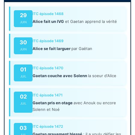
ITC épisode 1468
29
Alice fait un IVG
et Gaetan apprend la vérité
JUIN
ITC épisode 1469
30
Alice se fait larguer
par Gaëtan
JUIN
ITC épisode 1470
01
Gaetan couche avec Solenn
la soeur d'Alice
JUIL
ITC épisode 1471
02
Gaetan pris en otage
avec Anouk ou encore
JUIL
Solenn et Noé
ITC épisode 1472
03
Gaetan gravement blessé
: il a voulu défier les
JUIL