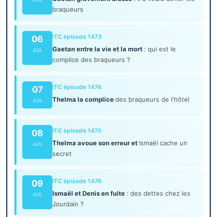
braqueurs
ITC épisode 1473
06
Gaetan entre la vie et la mort
: qui est le
JUIL
complice des braqueurs ?
ITC épisode 1474
07
Thelma la complice
des braqueurs de l'hôtel
JUIL
ITC épisode 1475
08
Thelma avoue son erreur et
Ismaël cache un
JUIL
secret
ITC épisode 1476
09
Ismaël et Denis en fuite
: des dettes chez les
JUIL
Jourdain ?