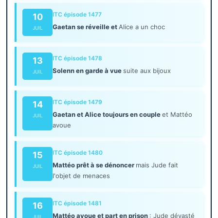
ITC épisode 1477
10
Gaetan se réveille et
Alice a un choc
JUIL
ITC épisode 1478
13
Solenn en garde à vue
suite aux bijoux
JUIL
ITC épisode 1479
14
Gaetan et Alice toujours en couple
et Mattéo
JUIL
avoue
ITC épisode 1480
15
Mattéo prêt à se dénoncer
mais Jude fait
JUIL
l'objet de menaces
ITC épisode 1481
16
Mattéo avoue et part en prison
: Jude dévasté
JUIL