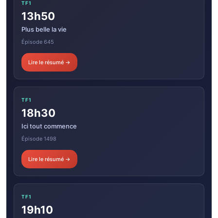
TF1
13h50
Plus belle la vie
Épisode 645
Lire le résumé →
TF1
18h30
Ici tout commence
Épisode 1498
Lire le résumé →
TF1
19h10