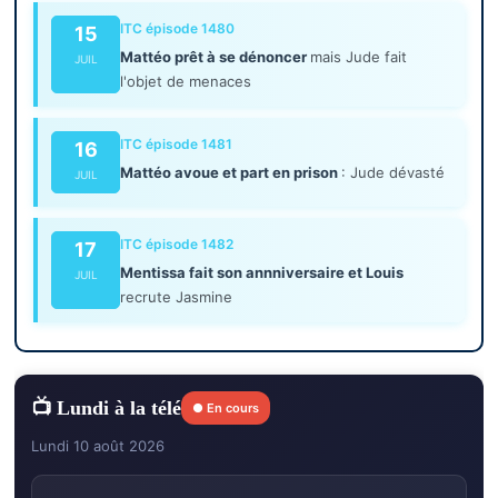
ITC épisode 1480
15
Mattéo prêt à se dénoncer
mais Jude fait
JUIL
l'objet de menaces
ITC épisode 1481
16
Mattéo avoue et part en prison
: Jude dévasté
JUIL
ITC épisode 1482
17
Mentissa fait son annniversaire et Louis
JUIL
recrute Jasmine
📺 Lundi à la télé
● En cours
Lundi 10 août 2026