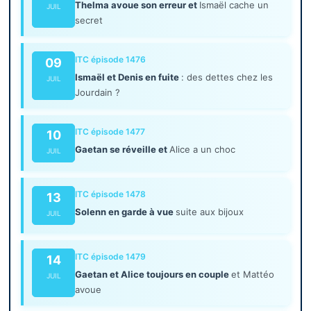
Thelma avoue son erreur et
Ismaël cache un
JUIL
secret
ITC épisode 1476
09
Ismaël et Denis en fuite
: des dettes chez les
JUIL
Jourdain ?
ITC épisode 1477
10
Gaetan se réveille et
Alice a un choc
JUIL
ITC épisode 1478
13
Solenn en garde à vue
suite aux bijoux
JUIL
ITC épisode 1479
14
Gaetan et Alice toujours en couple
et Mattéo
JUIL
avoue