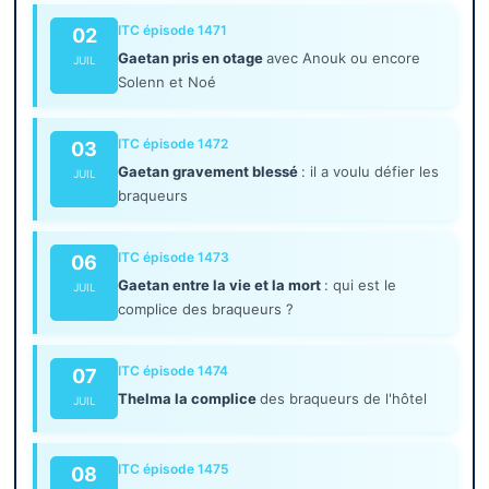
ITC épisode 1471
02
Gaetan pris en otage
avec Anouk ou encore
JUIL
Solenn et Noé
ITC épisode 1472
03
Gaetan gravement blessé
: il a voulu défier les
JUIL
braqueurs
ITC épisode 1473
06
Gaetan entre la vie et la mort
: qui est le
JUIL
complice des braqueurs ?
ITC épisode 1474
07
Thelma la complice
des braqueurs de l'hôtel
JUIL
ITC épisode 1475
08