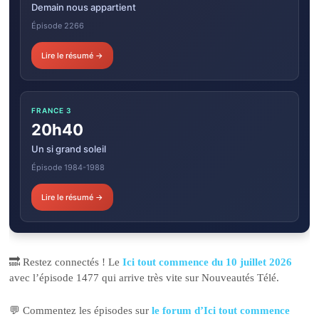
Demain nous appartient
Épisode 2266
Lire le résumé →
FRANCE 3
20h40
Un si grand soleil
Épisode 1984-1988
Lire le résumé →
🔜 Restez connectés ! Le
Ici tout commence du 10 juillet 2026
avec l’épisode 1477 qui arrive très vite sur Nouveautés Télé.
💬 Commentez les épisodes sur
le forum d’Ici tout commence