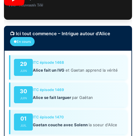
ITC
• Nouveautés Télé
📺 Ici tout commence – Intrigue autour d'Alice
●En cours
ITC épisode 1468
29
Alice fait un IVG
et Gaetan apprend la vérité
JUIN
ITC épisode 1469
30
Alice se fait larguer
par Gaëtan
JUIN
ITC épisode 1470
01
Gaetan couche avec Solenn
la soeur d'Alice
JUIL