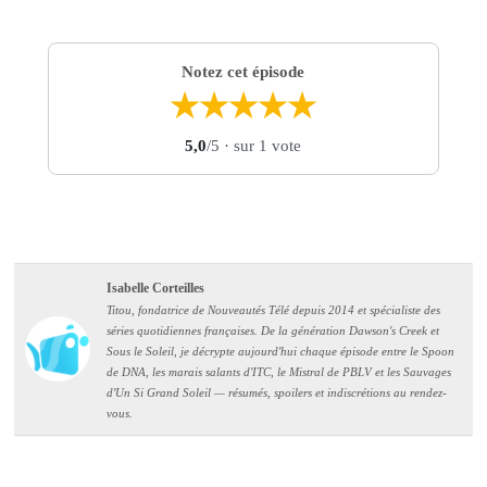
Notez cet épisode
★
★
★
★
★
5,0
/5
· sur 1 vote
Isabelle Corteilles
Titou, fondatrice de Nouveautés Télé depuis 2014 et spécialiste des
séries quotidiennes françaises. De la génération Dawson's Creek et
Sous le Soleil, je décrypte aujourd'hui chaque épisode entre le Spoon
de DNA, les marais salants d'ITC, le Mistral de PBLV et les Sauvages
d'Un Si Grand Soleil — résumés, spoilers et indiscrétions au rendez-
vous.