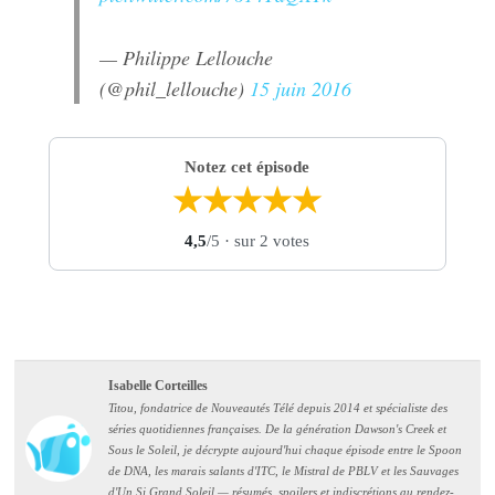
— Philippe Lellouche
(@phil_lellouche)
15 juin 2016
Notez cet épisode
★
★
★
★
★
4,5
/5
· sur 2 votes
Isabelle Corteilles
Titou, fondatrice de Nouveautés Télé depuis 2014 et spécialiste des
séries quotidiennes françaises. De la génération Dawson's Creek et
Sous le Soleil, je décrypte aujourd'hui chaque épisode entre le Spoon
de DNA, les marais salants d'ITC, le Mistral de PBLV et les Sauvages
d'Un Si Grand Soleil — résumés, spoilers et indiscrétions au rendez-