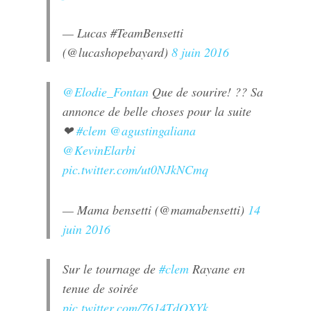
— Lucas #TeamBensetti
(@lucashopebayard)
8 juin 2016
@Elodie_Fontan
Que de sourire! ?? Sa
annonce de belle choses pour la suite
❤
#clem
@agustingaliana
@KevinElarbi
pic.twitter.com/ut0NJkNCmq
— Mama bensetti (@mamabensetti)
14
juin 2016
Sur le tournage de
#clem
Rayane en
tenue de soirée
pic.twitter.com/7614TdQXYk