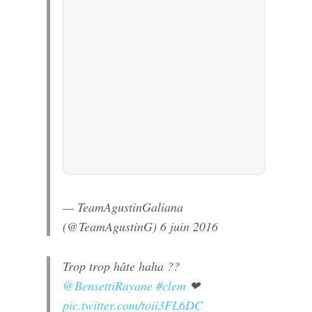
— TeamAgustinGaliana
(@TeamAgustinG)
6 juin 2016
Trop trop hâte haha ??
@BensettiRayane
#clem
❤
pic.twitter.com/toii3FL6DC