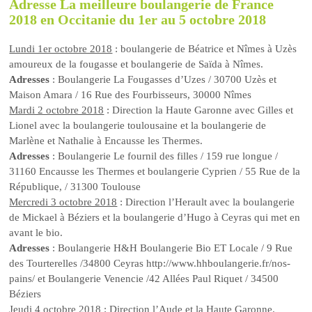
Adresse La meilleure boulangerie de France
2018 en Occitanie du 1er au 5 octobre 2018
Lundi 1er octobre 2018
: boulangerie de Béatrice et Nîmes à Uzès
amoureux de la fougasse et boulangerie de Saïda à Nîmes.
Adresses
: Boulangerie La Fougasses d’Uzes / 30700 Uzès et
Maison Amara / 16 Rue des Fourbisseurs, 30000 Nîmes
Mardi 2 octobre 2018
: Direction la Haute Garonne avec Gilles et
Lionel avec la boulangerie toulousaine et la boulangerie de
Marlène et Nathalie à Encausse les Thermes.
Adresses
: Boulangerie Le fournil des filles / 159 rue longue /
31160 Encausse les Thermes et boulangerie Cyprien / 55 Rue de la
République, / 31300 Toulouse
Mercredi 3 octobre 2018
: Direction l’Herault avec la boulangerie
de Mickael à Béziers et la boulangerie d’Hugo à Ceyras qui met en
avant le bio.
Adresses
: Boulangerie H&H Boulangerie Bio ET Locale / 9 Rue
des Tourterelles /34800 Ceyras http://www.hhboulangerie.fr/nos-
pains/ et Boulangerie Venencie /42 Allées Paul Riquet / 34500
Béziers
Jeudi 4 octobre 2018
: Direction l’Aude et la Haute Garonne.