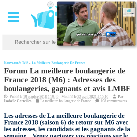
×
Nouveautés Télé
»
La Meilleure Boulangerie De France
Forum La meilleure boulangerie de
France 2018 (M6) : Adresses des
boulangeries, gagnants et avis LMBF
Publié le
19 octobre 2018 à 19:49
- Modifié le
22 avril 2021 à 15:10
Par
Isabelle Corteilles
La meilleure boulangerie de France
108 commentaires
Les adresses de La meilleure boulangerie de
France 2018 (saison 6) de retour sur M6 avec
les adresses, les candidats et les gagnants de la
semaine. . Venez partagez vos réactions sur le