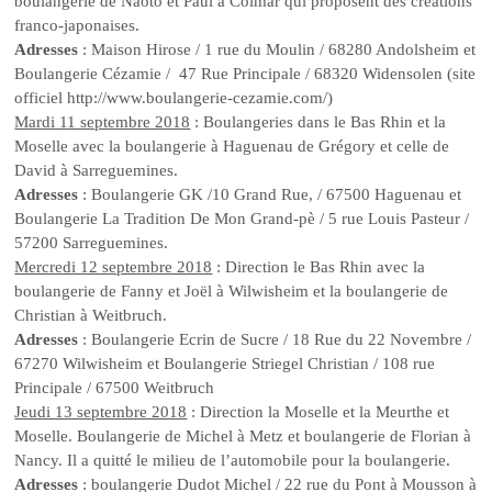
boulangerie de Naoto et Paul à Colmar qui proposent des créations
franco-japonaises.
Adresses
: Maison Hirose / 1 rue du Moulin / 68280 Andolsheim et
Boulangerie Cézamie / 47 Rue Principale / 68320 Widensolen (site
officiel http://www.boulangerie-cezamie.com/)
Mardi 11 septembre 2018
: Boulangeries dans le Bas Rhin et la
Moselle avec la boulangerie à Haguenau de Grégory et celle de
David à Sarreguemines.
Adresses
: Boulangerie GK /10 Grand Rue, / 67500 Haguenau et
Boulangerie La Tradition De Mon Grand-pè / 5 rue Louis Pasteur /
57200 Sarreguemines.
Mercredi 12 septembre 2018
: Direction le Bas Rhin avec la
boulangerie de Fanny et Joël à Wilwisheim et la boulangerie de
Christian à Weitbruch.
Adresses
: Boulangerie Ecrin de Sucre / 18 Rue du 22 Novembre /
67270 Wilwisheim et Boulangerie Striegel Christian / 108 rue
Principale / 67500 Weitbruch
Jeudi 13 septembre 2018
: Direction la Moselle et la Meurthe et
Moselle. Boulangerie de Michel à Metz et boulangerie de Florian à
Nancy. Il a quitté le milieu de l’automobile pour la boulangerie.
Adresses
: boulangerie Dudot Michel / 22 rue du Pont à Mousson à