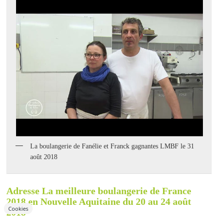
La boulangerie de Fanélie et Franck gagnantes LMBF le 31
août 2018
Adresse La meilleure boulangerie de France
2018 en Nouvelle Aquitaine du 20 au 24 août
Cookies
2018