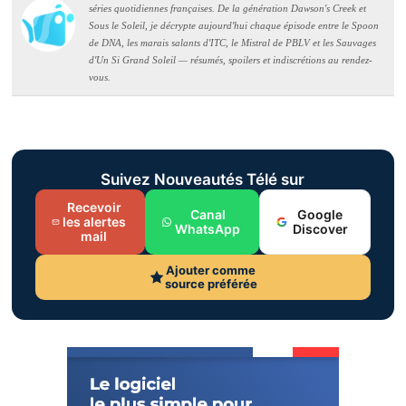
séries quotidiennes françaises. De la génération Dawson's Creek et
Sous le Soleil, je décrypte aujourd'hui chaque épisode entre le Spoon
de DNA, les marais salants d'ITC, le Mistral de PBLV et les Sauvages
d'Un Si Grand Soleil — résumés, spoilers et indiscrétions au rendez-
vous.
Suivez Nouveautés Télé sur
Recevoir
Canal
Google
les alertes
WhatsApp
Discover
mail
Ajouter comme
source préférée