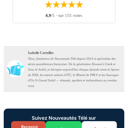
★
★
★
★
★
4,9
/5
· sur 155 votes
Isabelle Corteilles
Titou, fondatrice de Nouveautés Télé depuis 2014 et spécialiste des
séries quotidiennes françaises. De la génération Dawson's Creek et
Sous le Soleil, je décrypte aujourd'hui chaque épisode entre le Spoon
de DNA, les marais salants d'ITC, le Mistral de PBLV et les Sauvages
d'Un Si Grand Soleil — résumés, spoilers et indiscrétions au rendez-
vous.
Suivez Nouveautés Télé sur
Recevoir