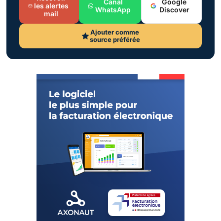
Canal
Google
les alertes
WhatsApp
Discover
mail
Ajouter comme
source préférée