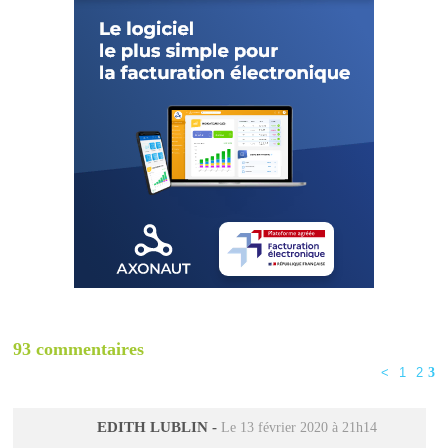
93 commentaires
<
1
2
3
EDITH LUBLIN
-
Le 13 février 2020 à 21h14