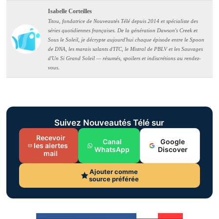
Isabelle Corteilles
Titou, fondatrice de Nouveautés Télé depuis 2014 et spécialiste des
séries quotidiennes françaises. De la génération Dawson's Creek et
Sous le Soleil, je décrypte aujourd'hui chaque épisode entre le Spoon
de DNA, les marais salants d'ITC, le Mistral de PBLV et les Sauvages
d'Un Si Grand Soleil — résumés, spoilers et indiscrétions au rendez-
vous.
Suivez Nouveautés Télé sur
Recevoir
Canal
Google
les alertes
WhatsApp
Discover
mail
Ajouter comme
source préférée