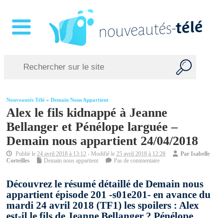
Nouveautés Télé
»
Demain Nous Appartient
Alex le fils kidnappé à Jeanne
Bellanger et Pénélope larguée –
Demain nous appartient 24/04/2018
Publié le
24 avril 2018 à 13:12
- Modifié le
25 avril 2018 à 12:28
Par
Isabelle
Corteilles
Demain nous appartient
Pas de commentaire
Découvrez le résumé détaillé de Demain nous
appartient épisode 201 -s01e201- en avance du
mardi 24 avril 2018 (TF1) les spoilers : Alex
est-il le fils de Jeanne Bellanger ? Pénélope