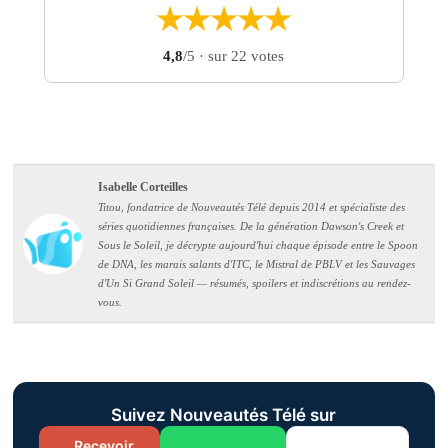
★
★
★
★
★
4,8
/5
· sur 22 votes
Isabelle Corteilles
Titou, fondatrice de Nouveautés Télé depuis 2014 et spécialiste des
séries quotidiennes françaises. De la génération Dawson's Creek et
Sous le Soleil, je décrypte aujourd'hui chaque épisode entre le Spoon
de DNA, les marais salants d'ITC, le Mistral de PBLV et les Sauvages
d'Un Si Grand Soleil — résumés, spoilers et indiscrétions au rendez-
vous.
Suivez Nouveautés Télé sur
Recevoir