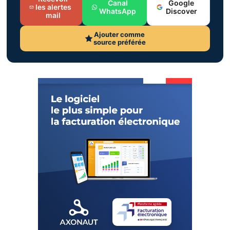
Canal
Google
les alertes
WhatsApp
Discover
mail
Ajouter comme
source préférée