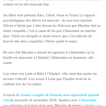
voiture est en très mauvais état.
Au dîner sont présents Alex, Chloé, Anna et Victor. Le rapport
psychologique des élèves est mauvais : ils sont tous touchés.
Olivier n’hésite pas à dire devant les Delcourt que Maxime doit se
sentir coupable, c’est à cause de lui que Clémentine ne marche
plus. Chloé est choquée et Anne trouve que c’est ridicule de
trouver des faux coupables. Olivier quitte le repas.
De son côté Maxime a amené du japonais à Clémentine car la
bouffe est mauvaise à l’hôpital. Clémentine est heureuse, elle
sourit.
Lou vient voir Leila et Bilel à l’hôpital : elle vient leur parler du
recours collectif. Lou avoue à Leila que Chardot avait de la
codéine lors de l’accident.
A suivre le
résumé complet de Demain nous appartient épisode
334
du mercredi 14 novembre 2018. Spoilers avec
Clémentine
paraplégique
et la love story avec Maxime de retour +
Jessica va-