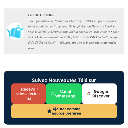
Isabelle Corteilles
Titou, fondatrice de Nouveautés Télé depuis 2014 et spécialiste des
séries quotidiennes françaises. De la génération Dawson's Creek et
Sous le Soleil, je décrypte aujourd'hui chaque épisode entre le Spoon
de DNA, les marais salants d'ITC, le Mistral de PBLV et les Sauvages
d'Un Si Grand Soleil — résumés, spoilers et indiscrétions au rendez-
vous.
Suivez Nouveautés Télé sur
Recevoir
Canal
Google
les alertes
WhatsApp
Discover
mail
Ajouter comme
source préférée