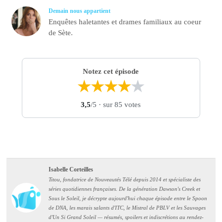
Demain nous appartient
Enquêtes haletantes et drames familiaux au coeur
de Sète.
Notez cet épisode
★
★
★
★
★
3,5
/5
· sur 85 votes
Isabelle Corteilles
Titou, fondatrice de Nouveautés Télé depuis 2014 et spécialiste des
séries quotidiennes françaises. De la génération Dawson's Creek et
Sous le Soleil, je décrypte aujourd'hui chaque épisode entre le Spoon
de DNA, les marais salants d'ITC, le Mistral de PBLV et les Sauvages
d'Un Si Grand Soleil — résumés, spoilers et indiscrétions au rendez-