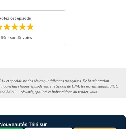
Notez cet épisode
★
★
★
★
★
,6
/5
· sur 35 votes
14 et spécialiste des séries quotidiennes françaises. De la génération
 aujourd'hui chaque épisode entre le Spoon de DNA, les marais salants d'ITC,
and Soleil — résumés, spoilers et indiscrétions au rendez-vous.
Nouveautés Télé sur