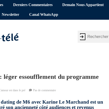
es
Derniers Commentaires
Demain Nous Appartient
Newsletter
Canal WhatsApp
 : léger essoufflement du programme
'amour est dans le pré
Pas de commentaire
de dating de M6 avec Karine Le Marchand est un
 son ancienneté côté audiences et revenus