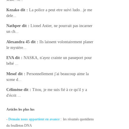
Kezako
dit :
La police a peut etre suivi ludo...je me
dele...
Nathper
dit :
Lionel Astier, ne pourrait pas incarner
un ch...
Alexandra 45
dit :
Ils laissent volontairement planer
le mystère...
EVA
dit :
NASKA, n'ayez crainte un passeport pour
bébé ...
Mesof
dit :
Personnellement j'ai beaucoup aime la
scene d...
Célimène
dit :
Titou, je me suis fié à ce qu'il y a
d'écrit ...
Articles les plus lus
-
Demain nous appartient en avance
: les résumés quotidiens
du feuilleton DNA