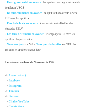
-
Un si grand soleil en avance
: les spoilers, casting et résumé du
feuilleton USGS
-
Ici tout commence en avance
: ce qu'il faut savoir sur la série
ITC avec les spoilers
-
Plus belle la vie en avance
: tous les résumés détaillés des
épisodes PBLV
-
Les feux de l'amour en avance
: le soap opéra US avec les
spoilers chaque semaine.
-
Nouveau jour
sur M6 et
Tout pour la lumière
sur TF1 : les
résumés et spoilers chaque jour
Les réseaux sociaux de Nouveautés Télé :
->
X (ex-Twitter)
->
Facebook
->
Instagram
->
Threads
->
Pinterest
->
Chaîne YouTube
->
Google News