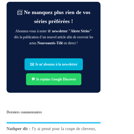
📨
Ne manquez plus rien de vos
séries préférées !
Abonnez-vous à notre 🚨
newsletter "Alerte Séries"
dès la publication d’un nouvel article afin de recevoir les
actus
Nouveautés-Télé
en direct !
✉️ Je m’abonne à la newsletter
💬 Je rejoins Google Discover
Derniers commentaires
Nathper
dit :
J'y ai pensé pour la coupe de cheveux,