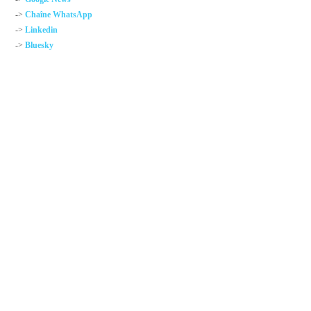
->
Chaîne WhatsApp
->
Linkedin
->
Bluesky