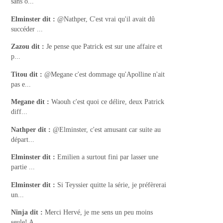
sans o...
Elminster
dit :
@Nathper, C'est vrai qu'il avait dû
succéder ...
Zazou
dit :
Je pense que Patrick est sur une affaire et
p...
Titou
dit :
@Megane c'est dommage qu'Apolline n'ait
pas e...
Megane
dit :
Waouh c'est quoi ce délire, deux Patrick
diff...
Nathper
dit :
@Elminster, c'est amusant car suite au
départ...
Elminster
dit :
Emilien a surtout fini par lasser une
partie ...
Elminster
dit :
Si Teyssier quitte la série, je préfèrerai
un...
Ninja
dit :
Merci Hervé, je me sens un peu moins
seule! A...